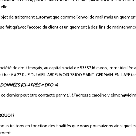
elle.
l'objet de traitement automatique comme l'envoi de mail mais uniquement
e fait qu'avec l'accord du client et uniquement à des fins de maintenanc
iété de droit français, au capital social de 53357,16 euros, immatricul
est basé à 22 RUE DU VIEIL ABREUVOIR 78100 SAINT-GERMAIN-EN-LAYE (art
DONNÉES (CI-APRÈS « DPO »)
 dernier peut être contacté par mail à l'adresse caroline.vielmon@vielm
RQUOI ?
ous traitons en fonction des finalités que nous poursuivons ainsi que le
tement.