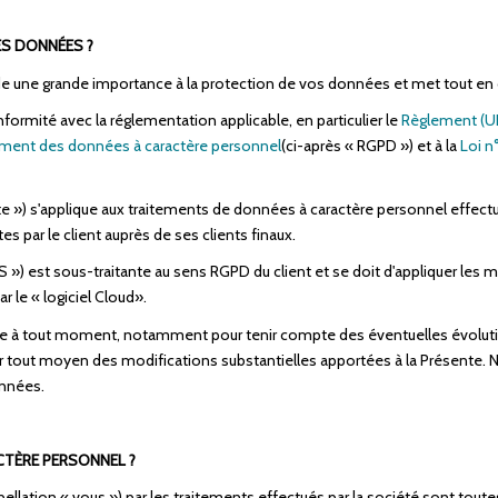
ES DONNÉES ?
de une grande importance à la protection de vos données et met tout en 
ormité avec la réglementation applicable, en particulier le
Règlement (UE
itement des données à caractère personnel
(ci-après « RGPD ») et à la
Loi n°
e ») s'applique aux traitements de données à caractère personnel effectués 
s par le client auprès de ses clients finaux.
S ») est sous-traitante au sens RGPD du client et se doit d'appliquer les me
ar le « logiciel Cloud».
que à tout moment, notamment pour tenir compte des éventuelles évolution
r tout moyen des modifications substantielles apportées à la Présente.
onnées.
CTÈRE PERSONNEL ?
llation « vous ») par les traitements effectués par la société sont tou