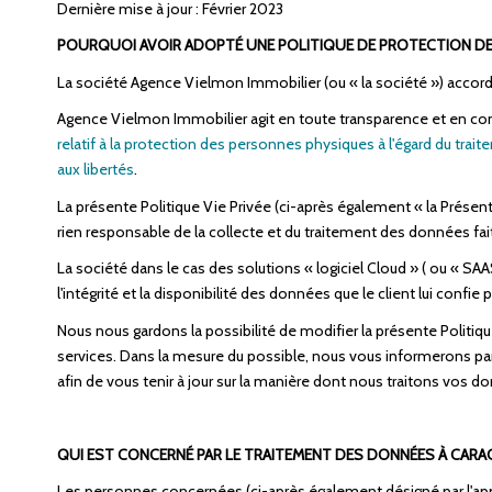
Dernière mise à jour : Février 2023
POURQUOI AVOIR ADOPTÉ UNE POLITIQUE DE PROTECTION D
La société Agence Vielmon Immobilier (ou « la société ») accor
Agence Vielmon Immobilier agit en toute transparence et en conf
relatif à la protection des personnes physiques à l'égard du tra
aux libertés
.
La présente Politique Vie Privée (ci-après également « la Présent
rien responsable de la collecte et du traitement des données faite
La société dans le cas des solutions « logiciel Cloud » ( ou « SAA
l'intégrité et la disponibilité des données que le client lui confie p
Nous nous gardons la possibilité de modifier la présente Politi
services. Dans la mesure du possible, nous vous informerons pa
afin de vous tenir à jour sur la manière dont nous traitons vos d
QUI EST CONCERNÉ PAR LE TRAITEMENT DES DONNÉES À CARA
Les personnes concernées (ci-après également désigné par l'appe