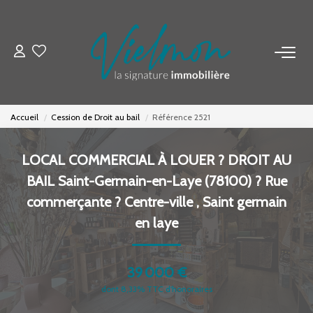
NOS BIENS
Acheter
Accueil
Cession de Droit au bail
Référence 2521
Louer
Biens Vendus
LOCAL COMMERCIAL À LOUER ? DROIT AU
BAIL Saint-Germain-en-Laye (78100) ? Rue
ESTIMER
commerçante ? Centre-ville
,
Saint germain
en laye
FAIRE GÉRER
39 000 €
INVESTISSEURS
dont 8,33% TTC d'honoraires