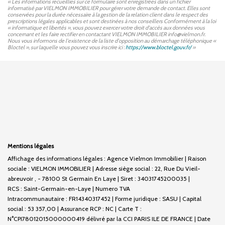
« Les informations recueillies sur ce formulaire sont enregistrées dans un fichier
informatisé par VIELMON IMMOBILIER pour gérer votre demande de contact. Elles sont
conservées pour la durée nécessaire à la gestion de la relation client dans le respect des
prescriptions légales applicables et sont destinées à nos conseillers Conformément à la loi
« informatique et libertés », vous pouvez exercer votre droit d'accès aux données vous
concernant et les faire rectifier en contactant VIELMON IMMOBILIER info@vielmon.fr.
Nous vous informons de l'existence de la liste d'opposition au démarchage téléphonique «
Bloctel », sur laquelle vous pouvez vous inscrire ici :
https://www.bloctel.gouv.fr/
»
Mentions légales
Affichage des informations légales : Agence Vielmon Immobilier | Raison
sociale : VIELMON IMMOBILIER | Adresse siège social : 22, Rue Du Vieil-
abreuvoir , - 78100 St Germain En Laye | Siret : 34031745200035 |
RCS : Saint-Germain-en-Laye | Numero TVA
Intracommunautaire : FR14340317452 | Forme juridique : SASU | Capital
social : 53 357,00 | Assurance RCP : NC |
Carte T :
N°CPI78012015000000419 délivré par la CCI PARIS ILE DE FRANCE | Date