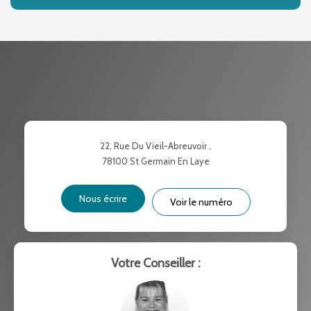
DENSITÉ DE POPULATION
ENFANTS ET ADOLESCENTS
AGE MOYEN
REVENU MENSUEL PAR MÉNAGE
TAUX DE PROPRIÉTAIRES
TAUX D'HABITATION
TAXE FONCIÈRE
PART DES MÉNAGES SANS
22, Rue Du Vieil-Abreuvoir ,
VOITURE
78100
St Germain En Laye
DISTANCE DE L'AÉROPORT :
SUPERFICIE :
Nous écrire
Voir le numéro
RÉSULTATS DES LYCÉES
ECOLES ET CRÈCHES
RESTAURANTS ET CAFÉS
COMMERCES
Votre Conseiller :
MÉDECINS