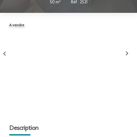
50
m²
•
Réf : 2521
ENTREPRISES
NOS AGENCES
A vendre
Nos Collaborateurs
CONTACT
ACCÈS GESTION ICS
Description