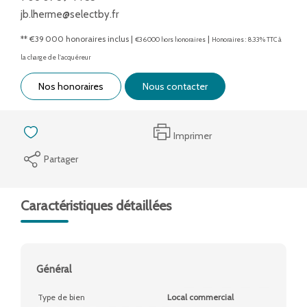
jb.lherme@selectby.fr
** €39 000
honoraires inclus
|
|
€36 000
hors honoraires
Honoraires : 8.33% TTC à
la charge de l'acquéreur
Nos honoraires
Nous contacter
Imprimer
Partager
Caractéristiques détaillées
Général
Type de bien
Local commercial