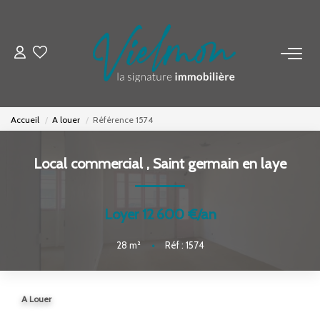
NOS BIENS
Acheter
Accueil
A louer
Référence 1574
Louer
Biens Vendus
Local commercial
,
Saint germain en laye
ESTIMER
Loyer 12 600 €/an
28
m²
•
Réf : 1574
FAIRE GÉRER
INVESTISSEURS
A Louer