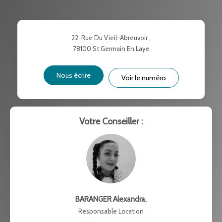
TAUX DE PROPRIÉTAIRES
TAUX D'HABITATION
TAXE FONCIÈRE
PART DES MÉNAGES SANS
22, Rue Du Vieil-Abreuvoir ,
VOITURE
78100
St Germain En Laye
DISTANCE DE L'AÉROPORT :
SUPERFICIE :
Nous écrire
Voir le numéro
RÉSULTATS DES LYCÉES
ECOLES ET CRÈCHES
RESTAURANTS ET CAFÉS
COMMERCES
Votre Conseiller :
MÉDECINS
BARANGER Alexandra
,
Responsable Location