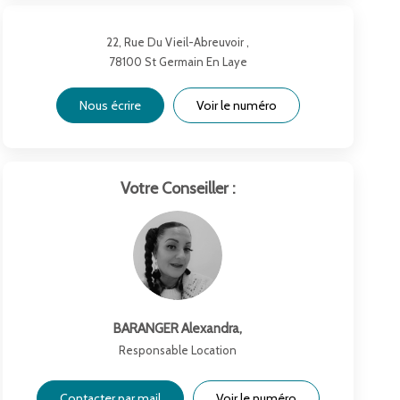
22, Rue Du Vieil-Abreuvoir ,
78100
St Germain En Laye
Nous écrire
Voir le numéro
Votre Conseiller :
BARANGER Alexandra
,
Responsable Location
Contacter par mail
Voir le numéro