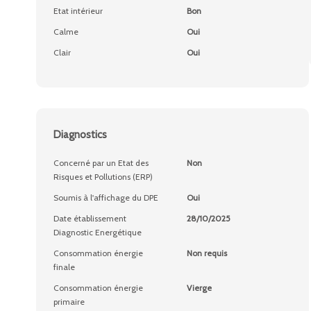
Etat intérieur
Bon
Calme
Oui
Clair
Oui
Diagnostics
Concerné par un Etat des
Non
Risques et Pollutions (ERP)
Soumis à l'affichage du DPE
Oui
Date établissement
28/10/2025
Diagnostic Energétique
Consommation énergie
Non requis
finale
Consommation énergie
Vierge
primaire