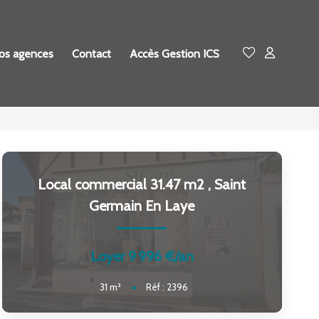
os agences
Contact
Accès Gestion ICS
Local commercial 31.47 m2
,
Saint
Germain En Laye
Loyer 9 996 €/an
31
m²
Réf :
2396