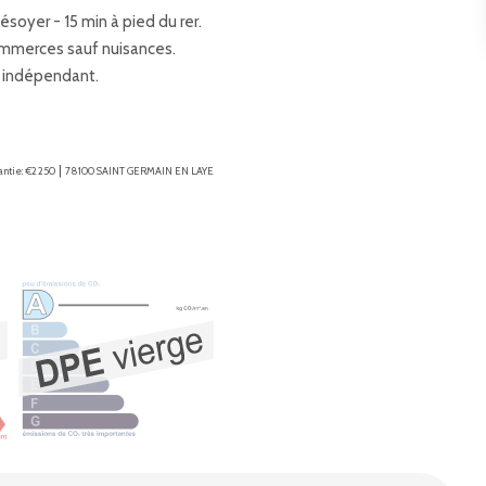
ésoyer - 15 min à pied du rer.
commerces sauf nuisances.
c indépendant.
|
ntie: €2 250
78100 SAINT GERMAIN EN LAYE