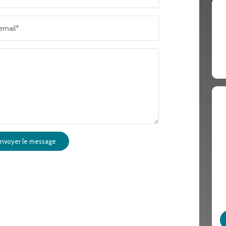
RÉSULTATS DES LYCÉES
ECOLES
email*
COMMERCES
MÉDECI
nvoyer le message