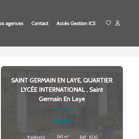
os agences
Contact
Accès Gestion ICS
SAINT GERMAIN EN LAYE, QUARTIER
LYCÉE INTERNATIONAL
,
Saint
Germain En Laye
Vendu
265
m²
9
pièce(s)
Réf :
1020