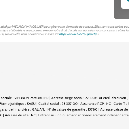
ormatisé par VIELMON IMMOBILIER pour gérer votre demande de contact. Elles sont conservées pour la 
matique et libertés », vous pouvez exercer votre droit d'accès aux données vous concernant et les
, sur laquelle vous pouvez vous inscrire ici :
https://www.bloctel.gouv.fr/
»
sociale : VIELMON IMMOBILIER | Adresse siège social : 22, Rue Du Vieil-abreuvoir 
e juridique : SASU | Capital social : 53 357,00 | Assurance RCP : NC |
Carte T :
rantie financière : GALIAN. | N° de caisse de garantie : 15780 | Adresse caisse de
 | Adresse du site : NC |
Entreprise juridiquement et financièrement indépendante