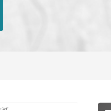
ENFANTS ET ADOLESCENTS
AGE MO
TAUX DE PROPRIÉTAIRES
TAUX D
PART DES MÉNAGES SANS VOITURE
DISTANC
NOM*