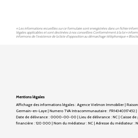
« Les informations recueillies sur ce formulaire sont enregistrées dans un fichier inf
légales applicables et sont destinées à nos conseillers Conformément à la loi « infor
informons de l'existence de la liste d'opposition au démarchage téléphonique « Bloctel »
Mentions légales
Affichage des informations légales : Agence Vielmon Immobilier | Raison 
Germain-en-Laye | Numero TVA Intracommunautaire : FR14340317452 | Form
Date de délivrance : 0000-00-00 | Lieu de délivrance : NC | Caisse de ga
financière : 120 000 | Nom du médiateur : NC | Adresse du médiateur : NC