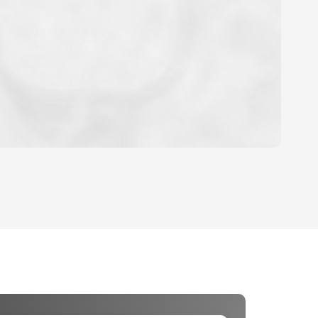
YEN
'HABITATION
E DE L'AÉROPORT :