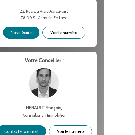
 ET CRÈCHES
22, Rue Du Vieil-Abreuvoir ,
78100
St Germain En Laye
NS
Nous écrire
Voir le numéro
Votre Conseiller :
HERAULT François
,
Conseiller en Immobilier
Contacter par mail
Voir le numéro