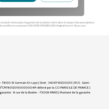
durée nécessaire à la gestion de la relation client dans le respect des prescriptions
 faire rectifier en contactant VIELMON IMMOBILIER info@vielmon.fr. Nous vous
, - 78100 St Germain En Laye | Siret : 34031745200035 | RCS : Saint-
 N°CPI78012015000000419 délivré par la CCI PARIS ILE DE FRANCE |
 garantie : 8 rue de la Boetie - 75008 PARIS | Montant de la garantie