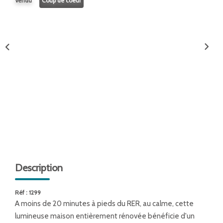
Vendu
Coup de coeur
ENTREPRISES
NOS AGENCES
Nos Collaborateurs
CONTACT
ACCÈS GESTION ICS
Description
Réf : 1299
A moins de 20 minutes à pieds du RER, au calme, cette
lumineuse maison entièrement rénovée bénéficie d'un