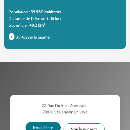
Population :
39 980 habitants
Distance de l'aéroport :
15 km
Superficie :
49,2 Km²
+
d'infos sur le quartier
DENSITÉ DE POPULATION
ENFANTS ET ADOLESCENTS
AGE MOYEN
REVENU MENSUEL PAR MÉNAGE
TAUX DE PROPRIÉTAIRES
TAUX D'HABITATION
TAXE FONCIÈRE
PART DES MÉNAGES SANS
22, Rue Du Vieil-Abreuvoir ,
VOITURE
78100
St Germain En Laye
DISTANCE DE L'AÉROPORT :
SUPERFICIE :
Nous écrire
Voir le numéro