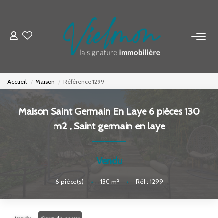
NOS BIENS
Acheter
Accueil
Maison
Référence 1299
Louer
Biens Vendus
Maison Saint Germain En Laye 6 pièces 130
m2
,
Saint germain en laye
ESTIMER
Vendu
FAIRE GÉRER
6
pièce(s)
•
130
m²
•
Réf : 1299
INVESTISSEURS