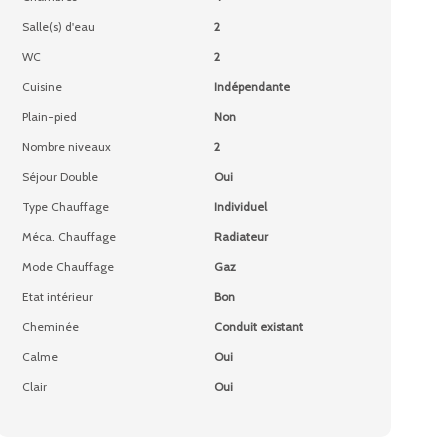
Salle(s) d'eau
2
WC
2
Cuisine
Indépendante
Plain-pied
Non
Nombre niveaux
2
Séjour Double
Oui
Type Chauffage
Individuel
Méca. Chauffage
Radiateur
Mode Chauffage
Gaz
Etat intérieur
Bon
Cheminée
Conduit existant
Calme
Oui
Clair
Oui