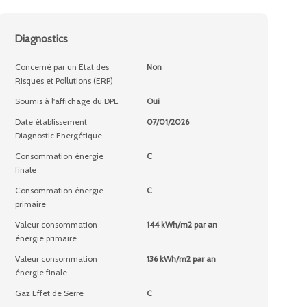
Diagnostics
Concerné par un Etat des
Non
Risques et Pollutions (ERP)
Soumis à l'affichage du DPE
Oui
Date établissement
07/01/2026
Diagnostic Energétique
Consommation énergie
C
finale
Consommation énergie
C
primaire
Valeur consommation
144 kWh/m2 par an
énergie primaire
Valeur consommation
136 kWh/m2 par an
énergie finale
Gaz Effet de Serre
C