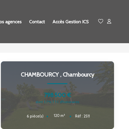
os agences
Contact
Accès Gestion ICS
CHAMBOURCY
,
Chambourcy
798 500 €
dont 3,7% TTC d'honoraires
120
m²
6
pièce(s)
Réf :
2511