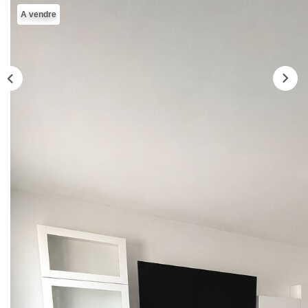
ENTREPRISES
A vendre
NOS AGENCES
Nos Collaborateurs
CONTACT
ACCÈS GESTION ICS
Description
Réf : 2539
Poissy. Au 4 ème et dernier étage d'une résidence de 2020