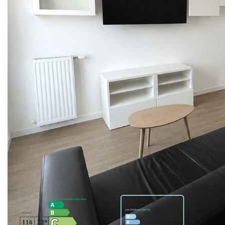
avec ascenseur, studio très lumineux de 24 m² environ,
offrant une agréable pièce de vie avec coin cuisine équipée,
s'ouvrant sur une terrasse de 6 m² sans vis-à-vis ainsi
qu'une salle de bains avec WC. Une place de parking en
sous-sol complète ce bien. Vous apprécierez son
emplacement privilégié, à seulement 2 minutes à pied de la
gare, du RER et des écoles, la proximité du centre ville et
ses commodités. Idéal investisseur ou 1er acquisition.
** €197 400
honoraires inclus
|
|
€188 000
hors honoraires
Honoraires : 5.00%
TTC à la charge de l'acquéreur
Nos honoraires
Nous contacter
Diagnostics énergétiques