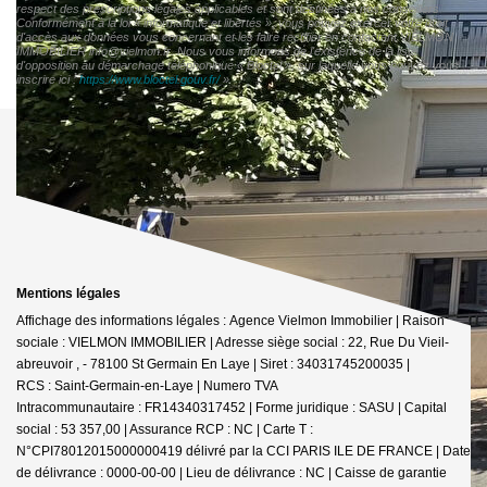
respect des prescriptions légales applicables et sont destinées à nos conseillers
Conformément à la loi « informatique et libertés », vous pouvez exercer votre droit
d'accès aux données vous concernant et les faire rectifier en contactant VIELMON
IMMOBILIER info@vielmon.fr. Nous vous informons de l'existence de la liste
d'opposition au démarchage téléphonique « Bloctel », sur laquelle vous pouvez vous
inscrire ici :
https://www.bloctel.gouv.fr/
»
Mentions légales
Affichage des informations légales : Agence Vielmon Immobilier | Raison
sociale : VIELMON IMMOBILIER | Adresse siège social : 22, Rue Du Vieil-
abreuvoir , - 78100 St Germain En Laye | Siret : 34031745200035 |
RCS : Saint-Germain-en-Laye | Numero TVA
Intracommunautaire : FR14340317452 | Forme juridique : SASU | Capital
social : 53 357,00 | Assurance RCP : NC |
Carte T :
N°CPI78012015000000419 délivré par la CCI PARIS ILE DE FRANCE | Date
de délivrance : 0000-00-00 | Lieu de délivrance : NC | Caisse de garantie