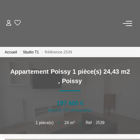
NOS BIENS
Acheter
Accueil
Studio T1
Référence 2539
Louer
Biens Vendus
Appartement Poissy 1 pièce(s) 24,43 m2
,
Poissy
ESTIMER
197 400 €
FAIRE GÉRER
dont 5% TTC d'honoraires
1
pièce(s)
•
24
m²
•
Réf : 2539
INVESTISSEURS