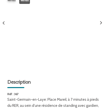
Vendu
Vendu
ENTREPRISES
NOS AGENCES
Nos Collaborateurs
CONTACT
ACCÈS GESTION ICS
Description
Réf : 367
Saint-Germain-en-Laye: Place Mareil, à 7 minutes à pieds
du RER, au sein d'une résidence de standing avec gardien,