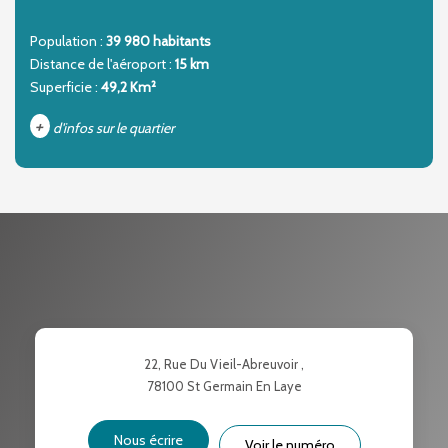
Population :
39 980 habitants
Distance de l'aéroport :
15 km
Superficie :
49,2 Km²
+
d'infos sur le quartier
DENSITÉ DE POPULATION
ENFANTS ET ADOLESCENTS
AGE MOYEN
REVENU MENSUEL PAR MÉNAGE
TAUX DE PROPRIÉTAIRES
TAUX D'HABITATION
TAXE FONCIÈRE
PART DES MÉNAGES SANS
22, Rue Du Vieil-Abreuvoir ,
VOITURE
78100
St Germain En Laye
DISTANCE DE L'AÉROPORT :
SUPERFICIE :
Nous écrire
Voir le numéro