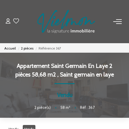
NOS BIENS
Acheter
Accueil
2 pièces
Référence 367
Louer
Biens Vendus
Appartement Saint Germain En Laye 2
pièces 58,68 m2
,
Saint germain en laye
ESTIMER
Vendu
FAIRE GÉRER
2
pièce(s)
•
58
m²
•
Réf : 367
INVESTISSEURS