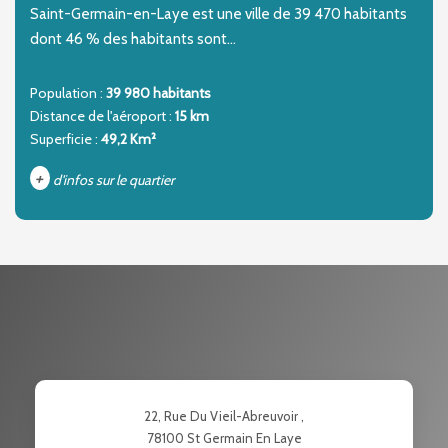
Saint-Germain-en-Laye est une ville de 39 470 habitants
dont 46 % des habitants sont...
Population :
39 980 habitants
Distance de l'aéroport :
15 km
Superficie :
49,2 Km²
+
d'infos sur le quartier
DENSITÉ DE POPULATION
ENFANTS ET ADOLESCENTS
AGE MOYEN
REVENU MENSUEL PAR MÉNAGE
TAUX DE PROPRIÉTAIRES
TAUX D'HABITATION
TAXE FONCIÈRE
PART DES MÉNAGES SANS
22, Rue Du Vieil-Abreuvoir ,
VOITURE
78100
St Germain En Laye