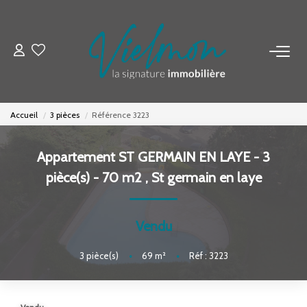
NOS BIENS
Acheter
Accueil
3 pièces
Référence 3223
Louer
Biens Vendus
Appartement ST GERMAIN EN LAYE - 3
pièce(s) - 70 m2
,
St germain en laye
ESTIMER
Vendu
FAIRE GÉRER
3
pièce(s)
•
69
m²
•
Réf : 3223
INVESTISSEURS