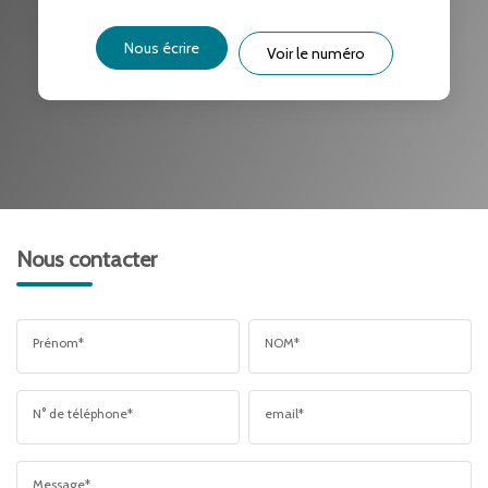
DISTANCE DE L'AÉROPORT :
SUPERFICIE :
Nous écrire
Voir le numéro
RÉSULTATS DES LYCÉES
ECOLES ET CRÈCHES
RESTAURANTS ET CAFÉS
COMMERCES
MÉDECINS
Nous contacter
Prénom*
NOM*
N° de téléphone*
email*
Message*