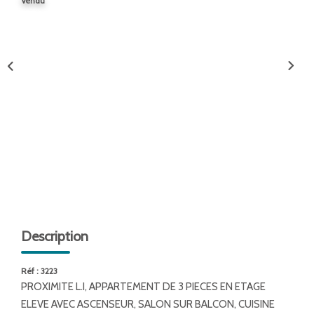
Vendu
ENTREPRISES
NOS AGENCES
Nos Collaborateurs
CONTACT
ACCÈS GESTION ICS
Description
Réf : 3223
PROXIMITE L.I, APPARTEMENT DE 3 PIECES EN ETAGE
ELEVE AVEC ASCENSEUR, SALON SUR BALCON, CUISINE