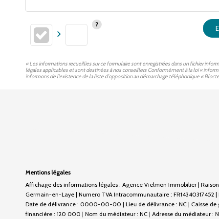
E
« Les informations recueillies sur ce formulaire sont enregistrées dans un fichier inf
légales applicables et sont destinées à nos conseillers Conformément à la loi « infor
informons de l'existence de la liste d'opposition au démarchage téléphonique « Bloctel »
Mentions légales
Affichage des informations légales : Agence Vielmon Immobilier | Raison 
Germain-en-Laye | Numero TVA Intracommunautaire : FR14340317452 | Form
Date de délivrance : 0000-00-00 | Lieu de délivrance : NC | Caisse de ga
financière : 120 000 | Nom du médiateur : NC | Adresse du médiateur : NC