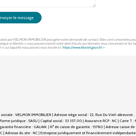
nvoyer le message
ormatisé par VIELMON IMMOBILIER pour gérer votre demande de contact. Elles sont conservées pour la 
matique et libertés », vous pouvez exercer votre droit d'accès aux données vous concernant et les
, sur laquelle vous pouvez vous inscrire ici :
https://www.bloctel.gouv.fr/
»
sociale : VIELMON IMMOBILIER | Adresse siège social : 22, Rue Du Vieil-abreuvoir 
e juridique : SASU | Capital social : 53 357,00 | Assurance RCP : NC |
Carte T :
rantie financière : GALIAN. | N° de caisse de garantie : 15780 | Adresse caisse de
 | Adresse du site : NC |
Entreprise juridiquement et financièrement indépendante