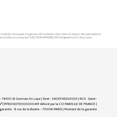
durée nécessaire à la gestion de la relation client dans le respect des prescriptions
 faire rectifier en contactant VIELMON IMMOBILIER info@vielmon.fr. Nous vous
, - 78100 St Germain En Laye | Siret : 34031745200035 | RCS : Saint-
 N°CPI78012015000000419 délivré par la CCI PARIS ILE DE FRANCE |
 garantie : 8 rue de la Boetie - 75008 PARIS | Montant de la garantie