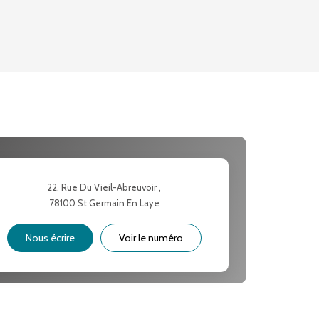
YEN
'HABITATION
E DE L'AÉROPORT :
 ET CRÈCHES
22, Rue Du Vieil-Abreuvoir ,
78100
St Germain En Laye
NS
Nous écrire
Voir le numéro