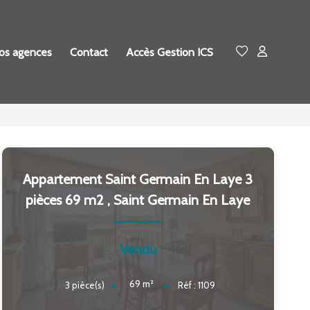
os agences
Contact
Accès Gestion ICS
Appartement Saint Germain En Laye 3
pièces 69 m2
,
Saint Germain En Laye
Vendu
69
m²
3
pièce(s)
Réf :
1109