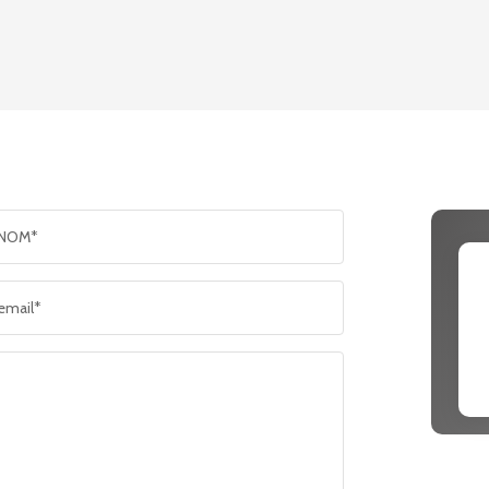
ENFANTS ET ADOLESCENTS
AGE MO
TAUX DE PROPRIÉTAIRES
TAUX D
PART DES MÉNAGES SANS VOITURE
DISTANC
NOM*
RÉSULTATS DES LYCÉES
ECOLES
email*
COMMERCES
MÉDECI