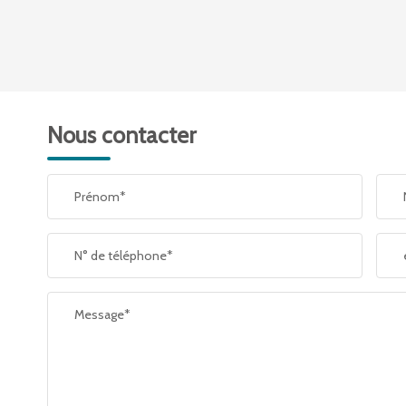
DENSITÉ DE POPULATION
REVENU MENSUEL PAR MÉNAGE
Nous contacter
TAXE FONCIÈRE
Prénom*
SUPERFICIE :
N° de téléphone*
RESTAURANTS ET CAFÉS
Message*