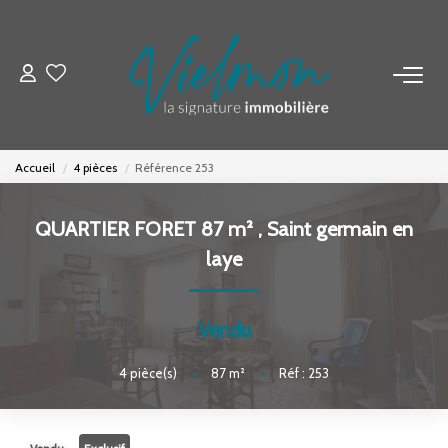
NOS BIENS
Acheter
Accueil
4 pièces
Référence 253
Louer
Biens Vendus
QUARTIER FORET 87 m²
,
Saint germain en
laye
ESTIMER
Vendu
FAIRE GÉRER
4
pièce(s)
•
87
m²
•
Réf : 253
INVESTISSEURS