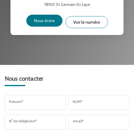
78100
St Germain En Laye
DISTANCE DE L'AÉROPORT :
SUPERFICIE :
Nous écrire
Voir le numéro
RÉSULTATS DES LYCÉES
ECOLES ET CRÈCHES
RESTAURANTS ET CAFÉS
COMMERCES
MÉDECINS
Nous contacter
Prénom*
NOM*
N° de téléphone*
email*