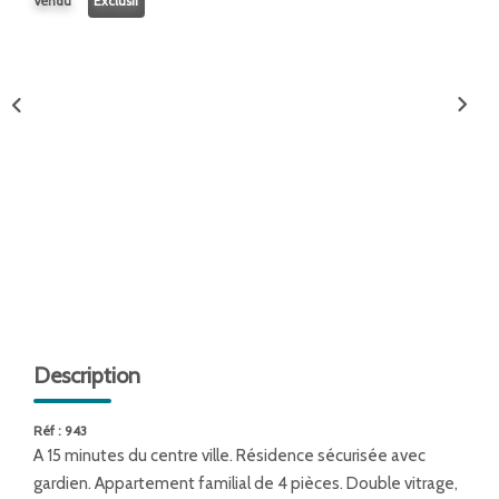
Vendu
Exclusif
ENTREPRISES
NOS AGENCES
Nos Collaborateurs
CONTACT
ACCÈS GESTION ICS
Description
Réf : 943
A 15 minutes du centre ville. Résidence sécurisée avec
gardien. Appartement familial de 4 pièces. Double vitrage,