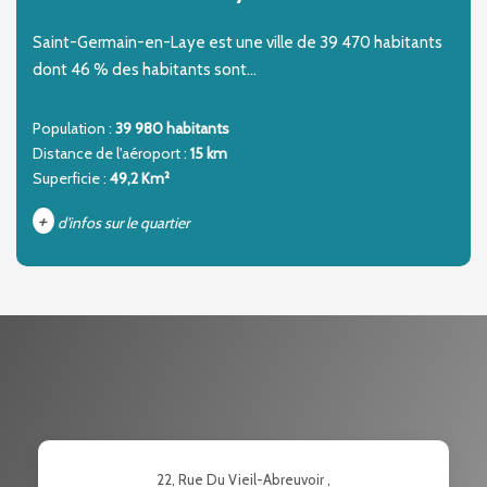
Saint-Germain-en-Laye est une ville de 39 470 habitants
dont 46 % des habitants sont...
Population :
39 980 habitants
Distance de l'aéroport :
15 km
Superficie :
49,2 Km²
+
d'infos sur le quartier
DENSITÉ DE POPULATION
ENFANTS ET ADOLESCENTS
AGE MOYEN
REVENU MENSUEL PAR MÉNAGE
TAUX DE PROPRIÉTAIRES
TAUX D'HABITATION
TAXE FONCIÈRE
PART DES MÉNAGES SANS
22, Rue Du Vieil-Abreuvoir ,
VOITURE