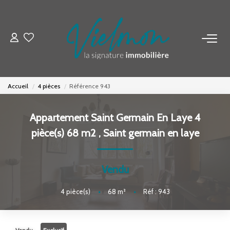
NOS BIENS
Acheter
Accueil
4 pièces
Référence 943
Louer
Biens Vendus
Appartement Saint Germain En Laye 4
pièce(s) 68 m2
,
Saint germain en laye
ESTIMER
Vendu
FAIRE GÉRER
4
pièce(s)
•
68
m²
•
Réf : 943
INVESTISSEURS