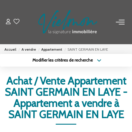
NOS BIENS
Acheter
Accueil
A vendre
Appartement
SAINT GERMAIN EN LAYE
Louer
Modifier les critères de recherche
Biens Vendus
Type de transaction
Localisation
Acheter
Localisation
Achat / Vente Appartement
Type de bien
ESTIMER
Sélectionnez...
Surface min
SAINT GERMAIN EN LAYE -
Budget max
Plus de critères
Appartement a vendre à
FAIRE GÉRER
SAINT GERMAIN EN LAYE
Créer une alerte
INVESTISSEURS