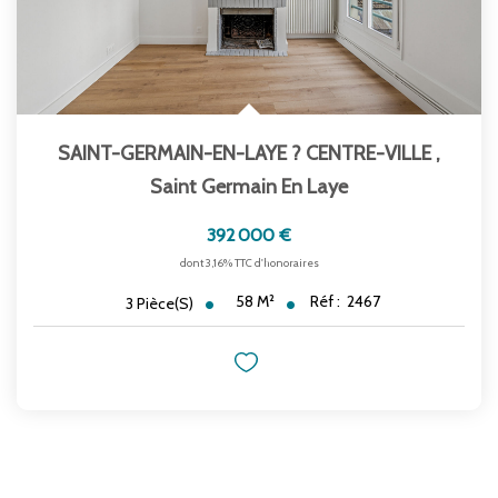
SAINT-GERMAIN-EN-LAYE ? CENTRE-VILLE
,
Saint Germain En Laye
392 000 €
dont 3,16% TTC d'honoraires
58
M²
Réf :
2467
3
Pièce(s)