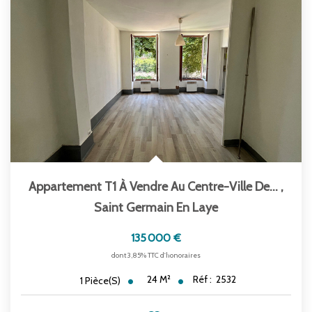
Appartement T1 À Vendre Au Centre-Ville De...
,
Saint Germain En Laye
135 000 €
dont 3,85% TTC d'honoraires
24
M²
Réf :
2532
1
Pièce(s)