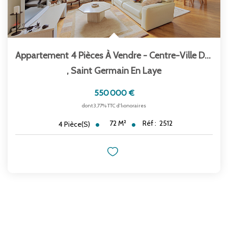
Appartement 4 Pièces À Vendre - Centre-Ville De...
,
Saint Germain En Laye
550 000 €
dont 3,77% TTC d'honoraires
72
M²
Réf :
2512
4
Pièce(s)