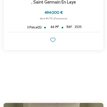
,
Saint Germain En Laye
494 000 €
dont 4% TTC d'honoraires
66
M²
Réf :
2535
3
Pièce(s)