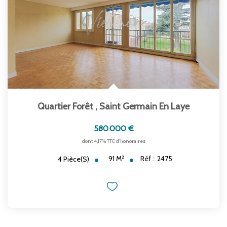
Quartier Forêt
,
Saint Germain En Laye
580 000 €
dont 4,17% TTC d'honoraires
91
M²
Réf :
2475
4
Pièce(s)