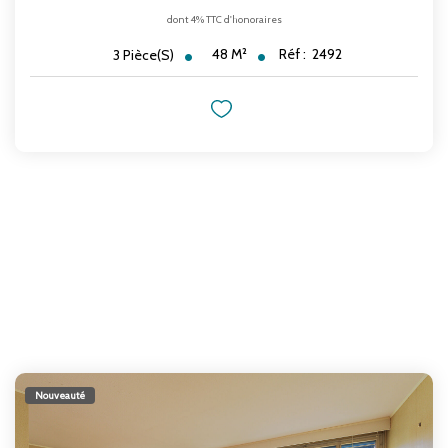
dont 4% TTC d'honoraires
48
M²
Réf :
2492
3
Pièce(s)
Nouveauté