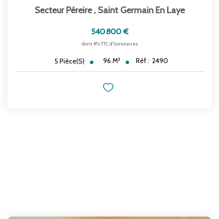
Secteur Péreire
,
Saint Germain En Laye
540 800 €
dont 4% TTC d'honoraires
96
M²
Réf :
2490
5
Pièce(s)