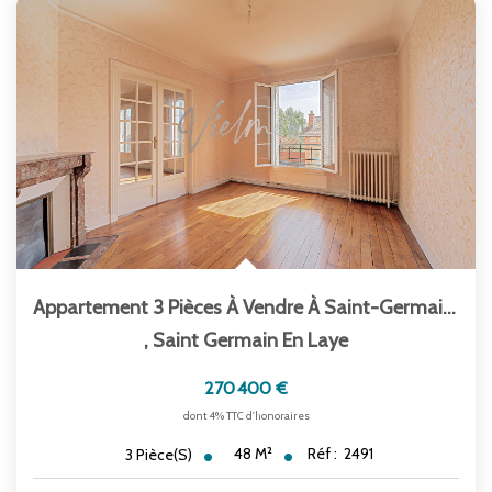
Appartement 3 Pièces À Vendre À Saint-Germain-En-Laye -...
,
Saint Germain En Laye
270 400 €
dont 4% TTC d'honoraires
48
M²
Réf :
2491
3
Pièce(s)