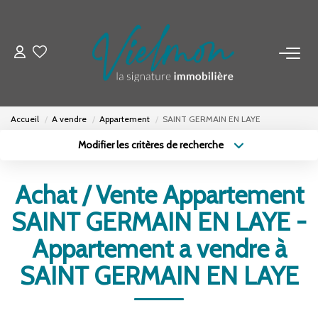
NOS BIENS
Acheter
Accueil
A vendre
Appartement
SAINT GERMAIN EN LAYE
Louer
Modifier les critères de recherche
Biens Vendus
Type de transaction
Localisation
Acheter
Localisation
Achat / Vente Appartement
Type de bien
ESTIMER
Sélectionnez...
Surface min
SAINT GERMAIN EN LAYE -
Budget max
Plus de critères
Appartement a vendre à
FAIRE GÉRER
SAINT GERMAIN EN LAYE
Créer une alerte
INVESTISSEURS