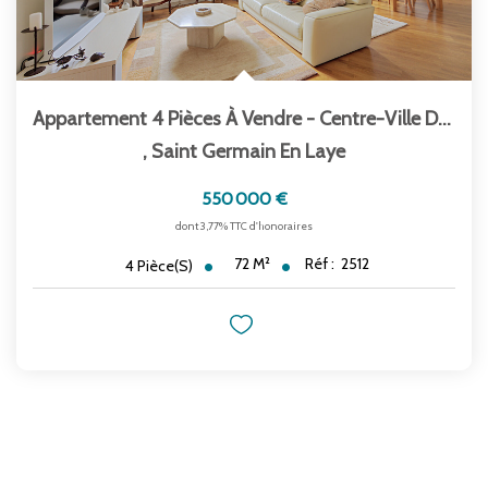
Appartement 4 Pièces À Vendre - Centre-Ville De...
,
Saint Germain En Laye
550 000 €
dont 3,77% TTC d'honoraires
72
M²
Réf :
2512
4
Pièce(s)