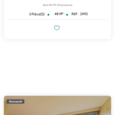
dont 4% TTC d'honoraires
48
M²
Réf :
2492
3
Pièce(s)
Nouveauté