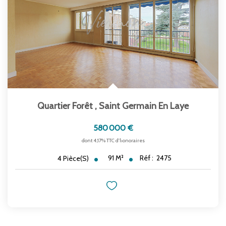
Quartier Forêt
,
Saint Germain En Laye
580 000 €
dont 4,17% TTC d'honoraires
91
M²
Réf :
2475
4
Pièce(s)