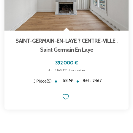
SAINT-GERMAIN-EN-LAYE ? CENTRE-VILLE
,
Saint Germain En Laye
392 000 €
dont 3,16% TTC d'honoraires
58
M²
Réf :
2467
3
Pièce(s)