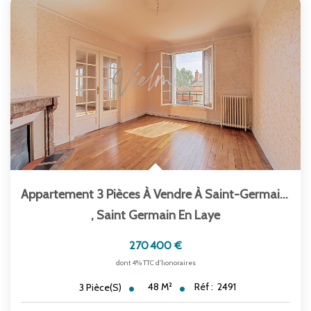
Appartement 3 Pièces À Vendre À Saint-Germain-En-Laye -...
,
Saint Germain En Laye
270 400 €
dont 4% TTC d'honoraires
48
M²
Réf :
2491
3
Pièce(s)