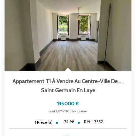
Appartement T1 À Vendre Au Centre-Ville De...
,
Saint Germain En Laye
135 000 €
dont 3,85% TTC d'honoraires
24
M²
Réf :
2532
1
Pièce(s)