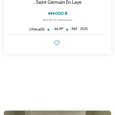
,
Saint Germain En Laye
494 000 €
dont 4% TTC d'honoraires
66
M²
Réf :
2535
3
Pièce(s)