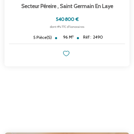
Secteur Péreire
,
Saint Germain En Laye
540 800 €
dont 4% TTC d'honoraires
96
M²
Réf :
2490
5
Pièce(s)