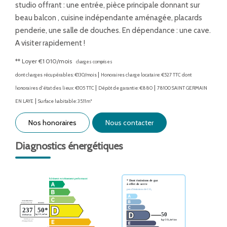
studio offrant : une entrée, pièce principale donnant sur
beau balcon , cuisine indépendante aménagée, placards
penderie, une salle de douches. En dépendance : une cave.
A visiter rapidement !
**
Loyer €1 010/mois
charges comprises
|
dont charges récupérables: €130/mois
Honoraires charge locataire: €527 TTC
dont
|
|
honoraires d'état des lieux: €105 TTC
Dépôt de garantie: €880
78100 SAINT GERMAIN
|
EN LAYE
Surface habitable: 35.11m²
Nos honoraires
Nous contacter
Diagnostics énergétiques