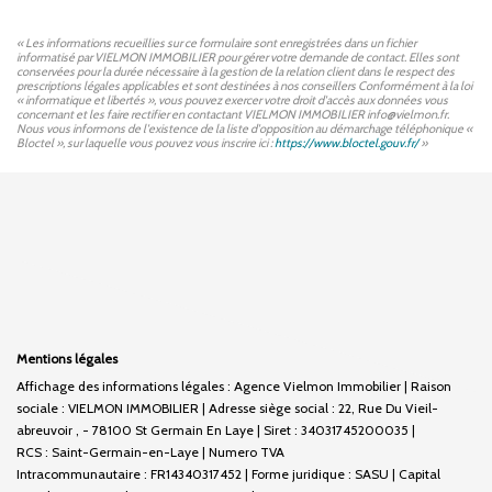
« Les informations recueillies sur ce formulaire sont enregistrées dans un fichier
informatisé par VIELMON IMMOBILIER pour gérer votre demande de contact. Elles sont
conservées pour la durée nécessaire à la gestion de la relation client dans le respect des
prescriptions légales applicables et sont destinées à nos conseillers Conformément à la loi
« informatique et libertés », vous pouvez exercer votre droit d'accès aux données vous
concernant et les faire rectifier en contactant VIELMON IMMOBILIER info@vielmon.fr.
Nous vous informons de l'existence de la liste d'opposition au démarchage téléphonique «
Bloctel », sur laquelle vous pouvez vous inscrire ici :
https://www.bloctel.gouv.fr/
»
Mentions légales
Affichage des informations légales : Agence Vielmon Immobilier | Raison
sociale : VIELMON IMMOBILIER | Adresse siège social : 22, Rue Du Vieil-
abreuvoir , - 78100 St Germain En Laye | Siret : 34031745200035 |
RCS : Saint-Germain-en-Laye | Numero TVA
Intracommunautaire : FR14340317452 | Forme juridique : SASU | Capital