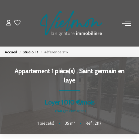
NOS BIENS
Acheter
Accueil
Studio T1
Référence 2117
Louer
Biens Vendus
Appartement 1 pièce(s)
,
Saint germain en
laye
ESTIMER
Loyer 1 010 €/mois
FAIRE GÉRER
charges comprises
1
pièce(s)
•
35
m²
•
Réf : 2117
INVESTISSEURS