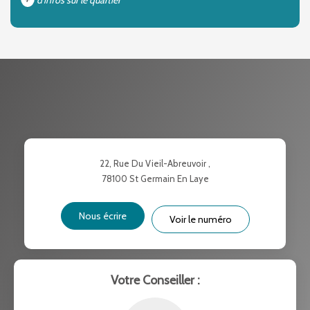
DENSITÉ DE POPULATION
ENFANTS ET ADOLESCENTS
AGE MOYEN
REVENU MENSUEL PAR MÉNAGE
TAUX DE PROPRIÉTAIRES
TAUX D'HABITATION
TAXE FONCIÈRE
PART DES MÉNAGES SANS
22, Rue Du Vieil-Abreuvoir ,
VOITURE
78100
St Germain En Laye
DISTANCE DE L'AÉROPORT :
SUPERFICIE :
Nous écrire
Voir le numéro
RÉSULTATS DES LYCÉES
ECOLES ET CRÈCHES
RESTAURANTS ET CAFÉS
COMMERCES
Votre Conseiller :
MÉDECINS