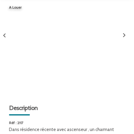
ENTREPRISES
A Louer
NOS AGENCES
Nos Collaborateurs
CONTACT
ACCÈS GESTION ICS
Description
Réf : 2117
Dans résidence récente avec ascenseur , un charmant