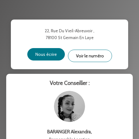
TAUX DE PROPRIÉTAIRES
TAUX D'HABITATION
TAXE FONCIÈRE
PART DES MÉNAGES SANS
22, Rue Du Vieil-Abreuvoir ,
VOITURE
78100
St Germain En Laye
DISTANCE DE L'AÉROPORT :
SUPERFICIE :
Nous écrire
Voir le numéro
RÉSULTATS DES LYCÉES
ECOLES ET CRÈCHES
RESTAURANTS ET CAFÉS
COMMERCES
Votre Conseiller :
MÉDECINS
BARANGER Alexandra
,