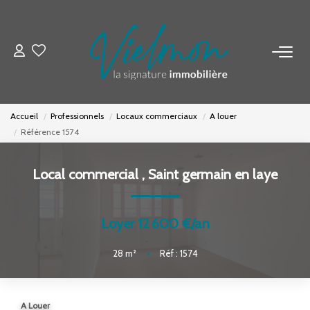
NOS BIENS
Acheter
Accueil
Professionnels
Locaux commerciaux
A louer
Louer
Référence 1574
Biens Vendus
Local commercial
,
Saint germain en laye
ESTIMER
Loyer 12 600 €/an
FAIRE GÉRER
28
m²
•
Réf : 1574
INVESTISSEURS
A Louer