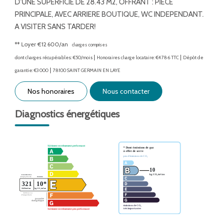
D'UNE SUPERFICIE DE 28.43 M2, OFFRANT : PIECE
PRINCIPALE, AVEC ARRIERE BOUTIQUE, WC INDEPENDANT.
A VISITER SANS TARDER!
**
Loyer €12 600/an
charges comprises
|
|
dont charges récupérables: €50/mois
Honoraires charge locataire: €4 786 TTC
Dépôt de
|
garantie: €3 000
78100 SAINT GERMAIN EN LAYE
Nos honoraires
Nous contacter
Diagnostics énergétiques