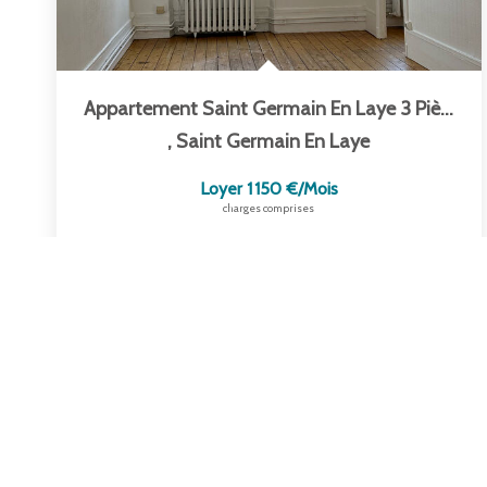
Appartement Saint Germain En Laye 3 Pièce(s) 61.33 M2
,
Saint Germain En Laye
Loyer 1 150 €/mois
charges comprises
61
M²
Réf :
2108
3
Pièce(s)