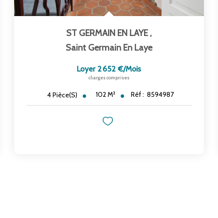
ST GERMAIN EN LAYE
,
Saint Germain En Laye
Loyer 2 652 €/mois
charges comprises
102
M²
Réf :
8594987
4
Pièce(s)