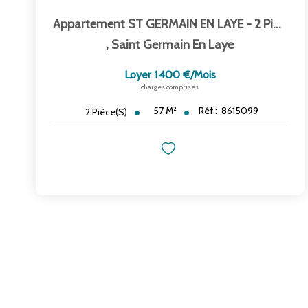
Appartement ST GERMAIN EN LAYE - 2 Pièce(s) - 56.59 M2
,
Saint Germain En Laye
Loyer 1 400 €/mois
charges comprises
57
M²
Réf :
8615099
2
Pièce(s)