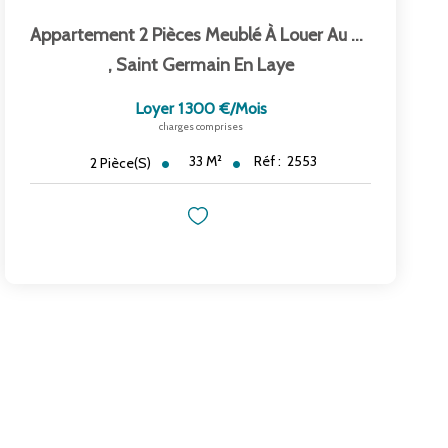
Appartement 2 Pièces Meublé À Louer Au Centre-Ville De...
,
Saint Germain En Laye
Loyer 1 300 €/mois
charges comprises
33
M²
Réf :
2553
2
Pièce(s)