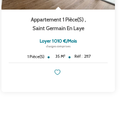
Appartement 1 Pièce(s)
,
Saint Germain En Laye
Loyer 1 010 €/mois
charges comprises
35
M²
Réf :
2117
1
Pièce(s)