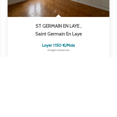
ST GERMAIN EN LAYE
,
Saint Germain En Laye
Loyer 1 150 €/mois
charges comprises
35
M²
Réf :
2040
2
Pièce(s)