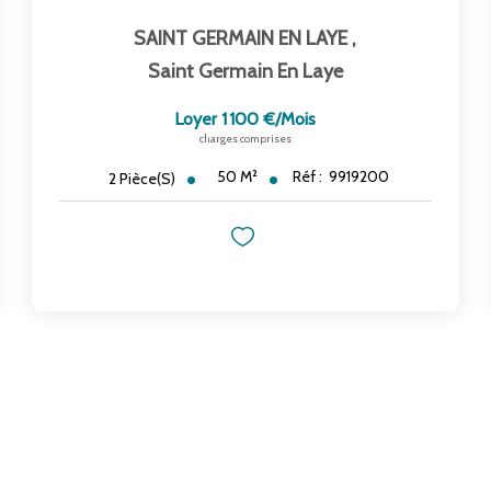
SAINT GERMAIN EN LAYE
,
Saint Germain En Laye
Loyer 1 100 €/mois
charges comprises
50
M²
Réf :
9919200
2
Pièce(s)