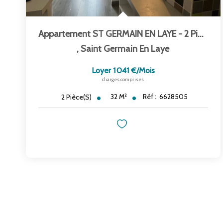
Appartement ST GERMAIN EN LAYE - 2 Pièce(s) - 31.67m2
,
Saint Germain En Laye
Loyer 1 041 €/mois
charges comprises
32
M²
Réf :
6628505
2
Pièce(s)