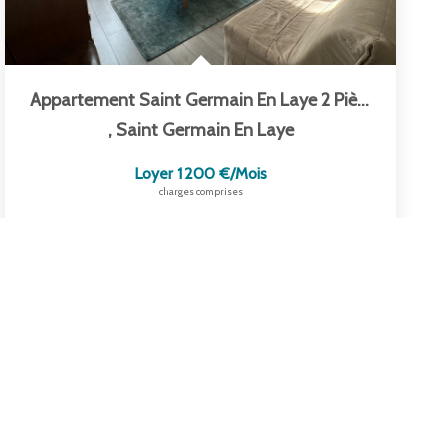
Appartement Saint Germain En Laye 2 Pièce(s) Meublé
,
Saint Germain En Laye
Loyer 1 200 €/mois
charges comprises
40
M²
Réf :
2242
2
Pièce(s)