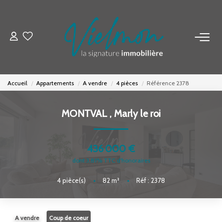
NOS BIENS
Acheter
Accueil
Appartements
A vendre
4 pièces
Référence 2378
Louer
Biens Vendus
MONTVAL
,
Marly le roi
ESTIMER
436 000 €
dont 3,81% TTC d'honoraires
FAIRE GÉRER
4
pièce(s)
•
82
m²
•
Réf : 2378
INVESTISSEURS
A vendre
Coup de coeur