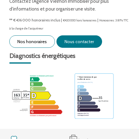
Contactez l'Agence Vielmon Immobilier pour plus
d'informations et pour organiser une visite.
** €436 000
honoraires inclus
|
|
€420 000
hors honoraires
Honoraires : 3.81% TTC
à la charge de l'acquéreur
Nos honoraires
Nous contacter
Diagnostics énergétiques