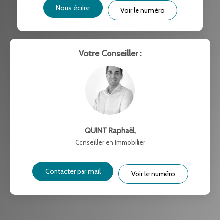
Nous écrire
Voir le numéro
RÉSULTATS DES LYCÉES
ECOLES ET CRÈCHES
RESTAURANTS ET CAFÉS
COMMERCES
Votre Conseiller :
MÉDECINS
QUINT Raphaël
,
Conseiller en Immobilier
Contacter par mail
Voir le numéro