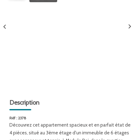
ENTREPRISES
NOS AGENCES
Nos Collaborateurs
CONTACT
ACCÈS GESTION ICS
Description
Réf : 2378
Découvrez cet appartement spacieux et en parfait état de
4 pièces, situé au 3ème étage d'un immeuble de 6 étages