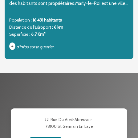
des habitants sont propriétaires.Marly-le-Roi est une ville...
Population :
16 431 habitants
Distance de l'aéroport :
6 km
Superficie :
6,7 Km²
+
d'infos sur le quartier
DENSITÉ DE POPULATION
ENFANTS ET ADOLESCENTS
AGE MOYEN
REVENU MENSUEL PAR MÉNAGE
TAUX DE PROPRIÉTAIRES
TAUX D'HABITATION
TAXE FONCIÈRE
PART DES MÉNAGES SANS
22, Rue Du Vieil-Abreuvoir ,
VOITURE
78100
St Germain En Laye
DISTANCE DE L'AÉROPORT :
SUPERFICIE :