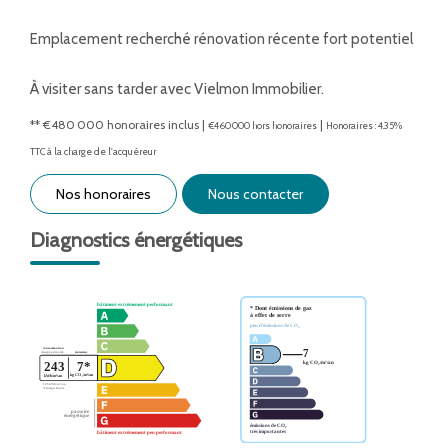
Emplacement recherché rénovation récente fort potentiel
À visiter sans tarder avec Vielmon Immobilier.
** €480 000
honoraires inclus
|
|
€460 000
hors honoraires
Honoraires : 4.35%
TTC à la charge de l'acquéreur
Nos honoraires
Nous contacter
Diagnostics énergétiques