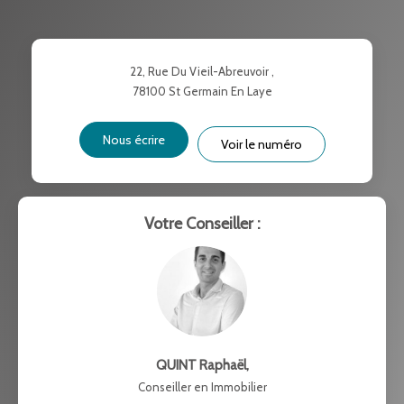
TAUX DE PROPRIÉTAIRES
TAUX D'HABITATION
TAXE FONCIÈRE
PART DES MÉNAGES SANS
22, Rue Du Vieil-Abreuvoir ,
VOITURE
78100
St Germain En Laye
DISTANCE DE L'AÉROPORT :
SUPERFICIE :
Nous écrire
Voir le numéro
RÉSULTATS DES LYCÉES
ECOLES ET CRÈCHES
RESTAURANTS ET CAFÉS
COMMERCES
Votre Conseiller :
MÉDECINS
QUINT Raphaël
,
Conseiller en Immobilier