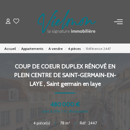
NOS BIENS
Acheter
Accueil
Appartements
A vendre
4 pièces
Référence 2447
Louer
Biens Vendus
COUP DE COEUR DUPLEX RÉNOVÉ EN
PLEIN CENTRE DE SAINT-GERMAIN-EN-
ESTIMER
LAYE
,
Saint germain en laye
FAIRE GÉRER
480 000 €
dont 4,35% TTC d'honoraires
INVESTISSEURS
4
pièce(s)
•
78
m²
•
Réf : 2447