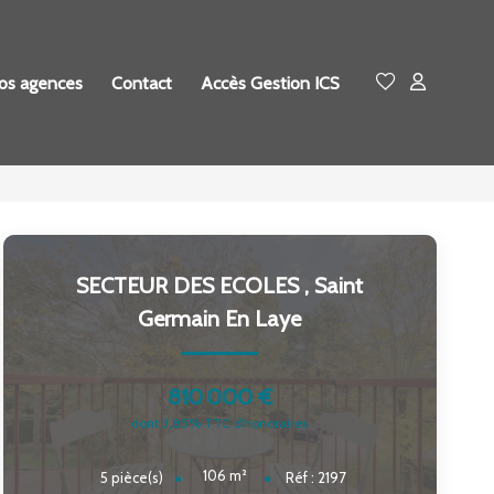
os agences
Contact
Accès Gestion ICS
SECTEUR DES ECOLES
,
Saint
Germain En Laye
810 000 €
dont 3,85% TTC d'honoraires
106
m²
5
pièce(s)
Réf :
2197