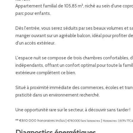
Appartement familial de 105,85 m², niché au sein d'une copr
parc pour enfants.
Dès l'entrée, vous serez séduits par ses beaux volumes et sa 
manger ouvrant sur un agréable balcon, idéal pour profiter 
d'un accès extérieur.
L'espace nuit se compose de trois chambres confortables, d'
indépendants, offrant un confort optimal pour toute la famill
extérieure complètent ce bien.
Situé à proximité immédiate des commerces, écoles et trans
praticité dans un environnement recherché.
Une opportunité rare sur le secteur, à découvrir sans tarder !
** €810 000
honoraires inclus
|
|
€780 000
hors honoraires
Honoraires : 3.85% TTC à
Diagnostics énergétiques