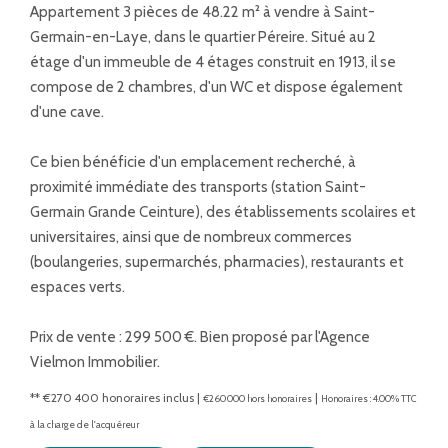
Appartement 3 pièces de 48.22 m² à vendre à Saint-
Germain-en-Laye, dans le quartier Péreire. Situé au 2
étage d'un immeuble de 4 étages construit en 1913, il se
compose de 2 chambres, d'un WC et dispose également
d'une cave.
Ce bien bénéficie d'un emplacement recherché, à
proximité immédiate des transports (station Saint-
Germain Grande Ceinture), des établissements scolaires et
universitaires, ainsi que de nombreux commerces
(boulangeries, supermarchés, pharmacies), restaurants et
espaces verts.
Prix de vente : 299 500 €. Bien proposé par l'Agence
Vielmon Immobilier.
** €270 400
honoraires inclus
|
|
€260 000
hors honoraires
Honoraires : 4.00% TTC
à la charge de l'acquéreur