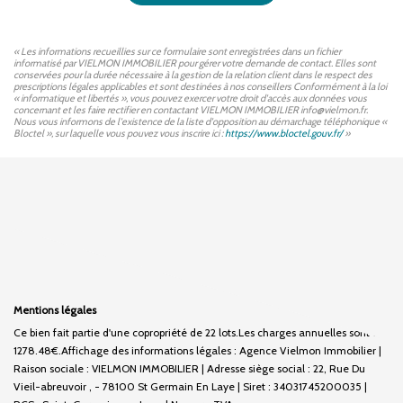
« Les informations recueillies sur ce formulaire sont enregistrées dans un fichier
informatisé par VIELMON IMMOBILIER pour gérer votre demande de contact. Elles sont
conservées pour la durée nécessaire à la gestion de la relation client dans le respect des
prescriptions légales applicables et sont destinées à nos conseillers Conformément à la loi
« informatique et libertés », vous pouvez exercer votre droit d'accès aux données vous
concernant et les faire rectifier en contactant VIELMON IMMOBILIER info@vielmon.fr.
Nous vous informons de l'existence de la liste d'opposition au démarchage téléphonique «
Bloctel », sur laquelle vous pouvez vous inscrire ici :
https://www.bloctel.gouv.fr/
»
Mentions légales
Ce bien fait partie d'une copropriété de 22 lots.Les charges annuelles sont de
1278.48€.
Affichage des informations légales : Agence Vielmon Immobilier |
Raison sociale : VIELMON IMMOBILIER | Adresse siège social : 22, Rue Du
Vieil-abreuvoir , - 78100 St Germain En Laye | Siret : 34031745200035 |