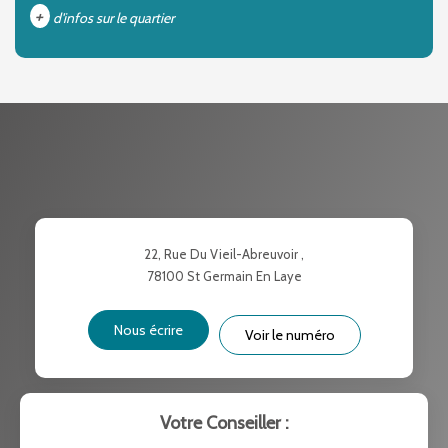
+
d'infos sur le quartier
DENSITÉ DE POPULATION
ENFANTS ET ADOLESCENTS
AGE MOYEN
REVENU MENSUEL PAR MÉNAGE
TAUX DE PROPRIÉTAIRES
TAUX D'HABITATION
TAXE FONCIÈRE
PART DES MÉNAGES SANS
22, Rue Du Vieil-Abreuvoir ,
VOITURE
78100
St Germain En Laye
DISTANCE DE L'AÉROPORT :
SUPERFICIE :
Nous écrire
Voir le numéro
RÉSULTATS DES LYCÉES
ECOLES ET CRÈCHES
RESTAURANTS ET CAFÉS
COMMERCES
Votre Conseiller :
MÉDECINS