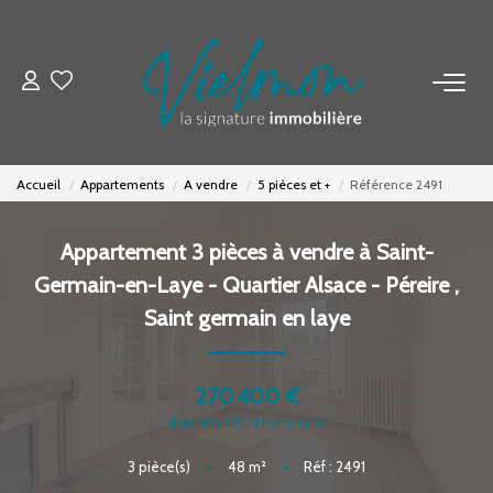
NOS BIENS
Acheter
Accueil
Appartements
A vendre
5 pièces et +
Référence 2491
Louer
Biens Vendus
Appartement 3 pièces à vendre à Saint-
Germain-en-Laye - Quartier Alsace - Péreire
,
ESTIMER
Saint germain en laye
FAIRE GÉRER
270 400 €
dont 4% TTC d'honoraires
INVESTISSEURS
3
pièce(s)
•
48
m²
•
Réf : 2491