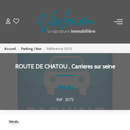
NOS BIENS
Acheter
Accueil
Parking / Box
Référence 2072
Louer
Biens Vendus
ROUTE DE CHATOU
,
Carrieres sur seine
ESTIMER
Vendu
Réf : 2072
FAIRE GÉRER
INVESTISSEURS
Vendu