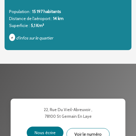
Population :
15 197 habitants
Distance de l'aéroport :
14 km
Superficie :
5,1 Km²
+
d'infos sur le quartier
DENSITÉ DE POPULATION
ENFANTS ET ADOLESCENTS
AGE MOYEN
REVENU MENSUEL PAR MÉNAGE
TAUX DE PROPRIÉTAIRES
TAUX D'HABITATION
TAXE FONCIÈRE
PART DES MÉNAGES SANS
22, Rue Du Vieil-Abreuvoir ,
VOITURE
78100
St Germain En Laye
DISTANCE DE L'AÉROPORT :
SUPERFICIE :
Nous écrire
Voir le numéro