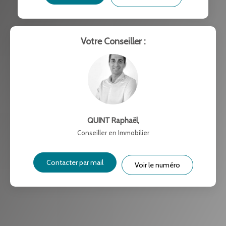
RÉSULTATS DES LYCÉES
ECOLES ET CRÈCHES
RESTAURANTS ET CAFÉS
COMMERCES
Votre Conseiller :
MÉDECINS
QUINT Raphaël
,
Conseiller en Immobilier
Contacter par mail
Voir le numéro