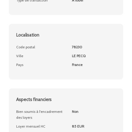
Type de transaction
A louer
Localisation
Code postal
78230
Ville
LE PECQ
Pays
France
Aspects financiers
Bien soumis à l'encadrement
Non
des loyers
Loyer mensuel HC
85 EUR