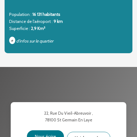
Population :
16 131 habitants
Distance de l'aéroport :
9 km
Superficie :
2,9 Km²
+
d'infos sur le quartier
DENSITÉ DE POPULATION
ENFANTS ET ADOLESCENTS
AGE MOYEN
REVENU MENSUEL PAR MÉNAGE
TAUX DE PROPRIÉTAIRES
TAUX D'HABITATION
TAXE FONCIÈRE
PART DES MÉNAGES SANS
22, Rue Du Vieil-Abreuvoir ,
VOITURE
78100
St Germain En Laye
DISTANCE DE L'AÉROPORT :
SUPERFICIE :
Nous écrire