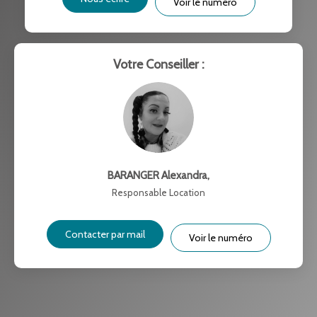
Voir le numéro
RÉSULTATS DES LYCÉES
ECOLES ET CRÈCHES
RESTAURANTS ET CAFÉS
COMMERCES
Votre Conseiller :
MÉDECINS
BARANGER Alexandra
,
Responsable Location
Contacter par mail
Voir le numéro