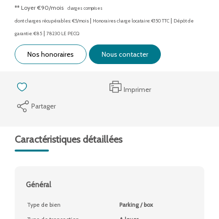
**
Loyer €90/mois
charges comprises
|
|
dont charges récupérables: €5/mois
Honoraires charge locataire: €150 TTC
Dépôt de
|
garantie: €85
78230 LE PECQ
Nos honoraires
Nous contacter
Imprimer
Partager
Caractéristiques détaillées
Général
Type de bien
Parking / box