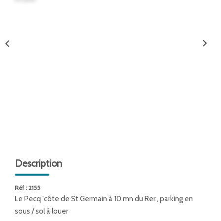
ENTREPRISES
NOS AGENCES
Nos Collaborateurs
CONTACT
ACCÈS GESTION ICS
Description
Réf : 2155
Le Pecq 'côte de St Germain à 10 mn du Rer , parking en
sous / sol à louer