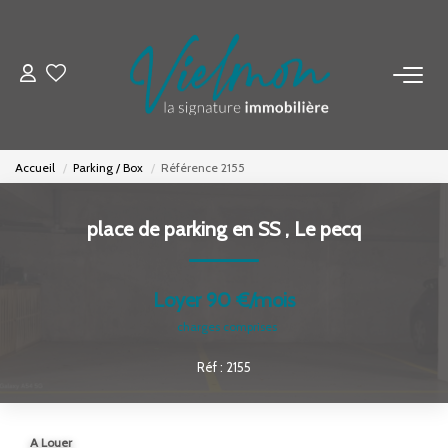
NOS BIENS
Acheter
Accueil
Parking / Box
Référence 2155
Louer
Biens Vendus
place de parking en SS
,
Le pecq
ESTIMER
Loyer 90 €/mois
charges comprises
FAIRE GÉRER
Réf : 2155
INVESTISSEURS
A Louer