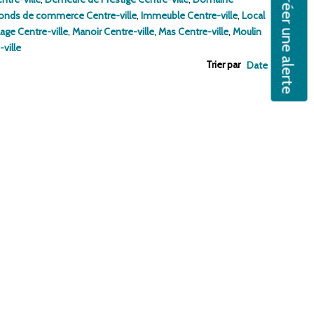
Créer une alerte
onds de commerce Centre-ville
,
Immeuble Centre-ville
,
Local
lage Centre-ville
,
Manoir Centre-ville
,
Mas Centre-ville
,
Moulin
-ville
Trier par