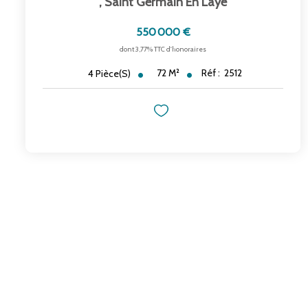
,
Saint Germain En Laye
550 000 €
dont 3,77% TTC d'honoraires
72
M²
Réf :
2512
4
Pièce(s)