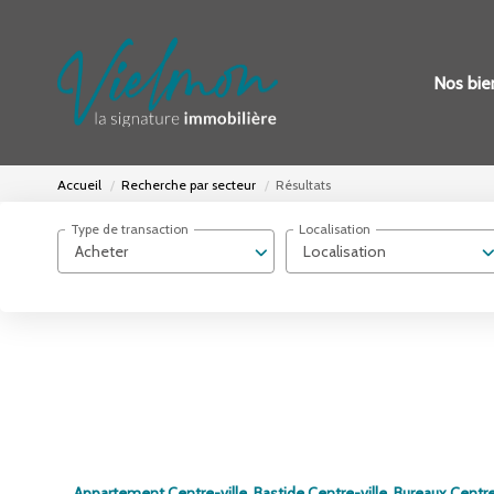
Nos bie
Accueil
Recherche par secteur
Résultats
Type de transaction
Localisation
Acheter
Localisation
Appartement Centre-ville
,
Bastide Centre-ville
,
Bureaux Centre