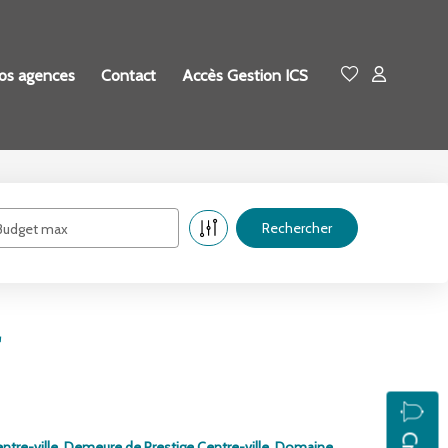
os agences
Contact
Accès Gestion ICS
Budget max
ntre-ville
,
Demeure de Prestige Centre-ville
,
Domaine