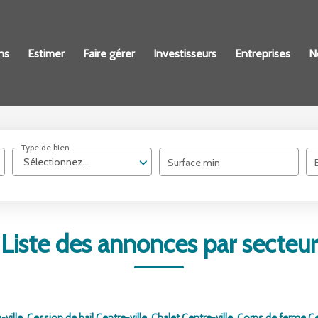
ns
Estimer
Faire gérer
Investisseurs
Entreprises
N
Type de bien
Sélectionnez...
Surface min
Liste des annonces par secteur
-ville
,
Cession de bail Centre-ville
,
Chalet Centre-ville
,
Corps de ferme Ce