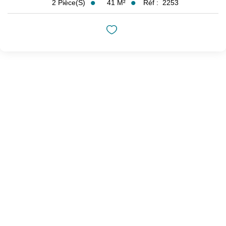
41
M²
Réf :
2253
2
Pièce(s)