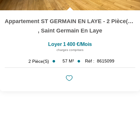
Appartement ST GERMAIN EN LAYE - 2 Pièce(s) - 56.59 M2
,
Saint Germain En Laye
Loyer 1 400 €/mois
charges comprises
57
M²
Réf :
8615099
2
Pièce(s)