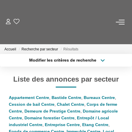
NOS BIENS
Acheter
Accueil
Recherche par secteur
Résultats
Louer
Modifier les critères de recherche
Biens Vendus
Localisation
Type de transaction
Surface min
Liste des annonces par secteur
Type de bien
ESTIMER
Plus de critères
Budget max
Appartement Centre
,
Bastide Centre
,
Bureaux Centre
,
FAIRE GÉRER
Créer une alerte
Cession de bail Centre
,
Chalet Centre
,
Corps de ferme
Centre
,
Demeure de Prestige Centre
,
Domaine agricole
INVESTISSEURS
Centre
,
Domaine forestier Centre
,
Entrepôt / Local
industriel Centre
,
Entreprise Centre
,
Etang Centre
,
Fonds de commerce Centre
,
Immeuble Centre
,
Local