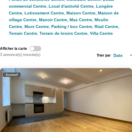
ENTREPRISES
commercial Centre
,
Local d'activité Centre
,
Longère
Centre
,
Lotissement Centre
,
Maison Centre
,
Maison de
village Centre
,
Manoir Centre
,
Mas Centre
,
Moulin
NOS AGENCES
Centre
,
Murs Centre
,
Parking / box Centre
,
Riad Centre
,
Nos Collaborateurs
Terrain Centre
,
Terrain de loisirs Centre
,
Villa Centre
Afficher la carte
CONTACT
3 annonce(s) trouvée(s)
Trier par
ACCÈS GESTION ICS
Exclusif