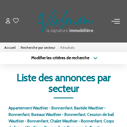
NOS BIENS
Acheter
Accueil
Recherche par secteur
Résultats
Louer
Modifier les critères de recherche
Biens Vendus
Type de transaction
Localisation
Acheter
Localisation
Liste des annonces par
Type de bien
ESTIMER
Sélectionnez...
Surface min
secteur
Budget max
Plus de critères
FAIRE GÉRER
Appartement Wauthier - Bonnenfant
,
Bastide Wauthier -
Créer une alerte
Bonnenfant
,
Bureaux Wauthier - Bonnenfant
,
Cession de bail
INVESTISSEURS
Wauthier - Bonnenfant
,
Chalet Wauthier - Bonnenfant
,
Corps