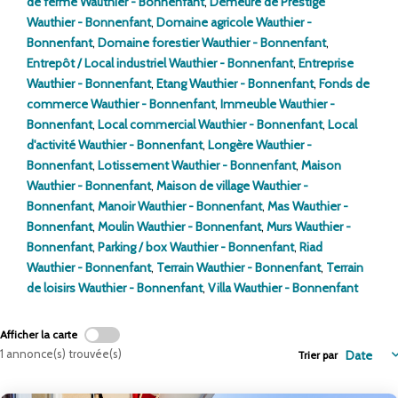
de ferme Wauthier - Bonnenfant
,
Demeure de Prestige
ENTREPRISES
Wauthier - Bonnenfant
,
Domaine agricole Wauthier -
Bonnenfant
,
Domaine forestier Wauthier - Bonnenfant
,
Entrepôt / Local industriel Wauthier - Bonnenfant
,
Entreprise
NOS AGENCES
Wauthier - Bonnenfant
,
Etang Wauthier - Bonnenfant
,
Fonds de
commerce Wauthier - Bonnenfant
,
Immeuble Wauthier -
Nos Collaborateurs
Bonnenfant
,
Local commercial Wauthier - Bonnenfant
,
Local
d'activité Wauthier - Bonnenfant
,
Longère Wauthier -
Bonnenfant
,
Lotissement Wauthier - Bonnenfant
,
Maison
CONTACT
Wauthier - Bonnenfant
,
Maison de village Wauthier -
Bonnenfant
,
Manoir Wauthier - Bonnenfant
,
Mas Wauthier -
Bonnenfant
,
Moulin Wauthier - Bonnenfant
,
Murs Wauthier -
ACCÈS GESTION ICS
Bonnenfant
,
Parking / box Wauthier - Bonnenfant
,
Riad
Wauthier - Bonnenfant
,
Terrain Wauthier - Bonnenfant
,
Terrain
de loisirs Wauthier - Bonnenfant
,
Villa Wauthier - Bonnenfant
Afficher la carte
1 annonce(s) trouvée(s)
Trier par