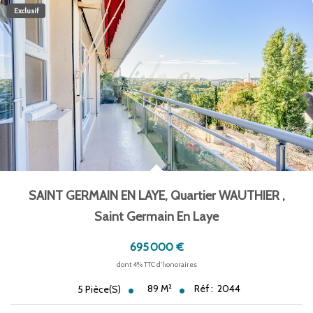
Exclusif
SAINT GERMAIN EN LAYE, Quartier WAUTHIER
,
Saint Germain En Laye
695 000 €
dont 4% TTC d'honoraires
89
M²
Réf :
2044
5
Pièce(s)