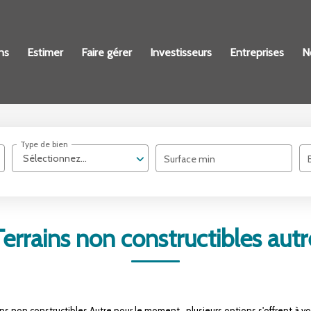
ns
Estimer
Faire gérer
Investisseurs
Entreprises
N
Type de bien
Sélectionnez...
Surface min
Terrains non constructibles autr
s non constructibles Autre pour le moment , plusieurs options s'offrent à vo