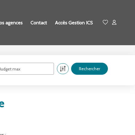
os agences
Contact
Accès Gestion ICS
Budget max
e
us :