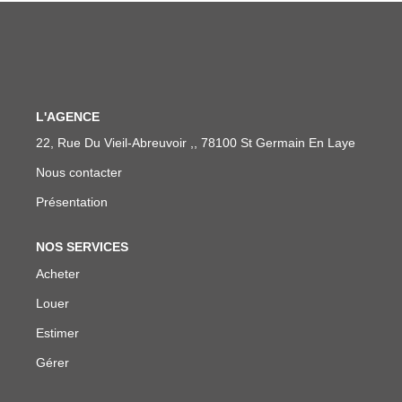
ENTREPRISES
NOS AGENCES
Nos Collaborateurs
L'AGENCE
22, Rue Du Vieil-Abreuvoir ,, 78100 St Germain En Laye
CONTACT
Nous contacter
Présentation
ACCÈS GESTION ICS
NOS SERVICES
Acheter
Louer
Estimer
Gérer