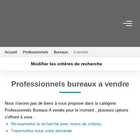
NOS BIENS
Acheter
Accueil
Professionnels
Bureaux
A vendre
Louer
Modifier les critères de recherche
Biens Vendus
Localisation
Type de transaction
Surface min
Professionnels bureaux a vendre
Type de bien
ESTIMER
Plus de critères
Budget max
Nous n'avons pas de biens à vous proposer dans la catégorie
FAIRE GÉRER
Créer une alerte
Professionnels Bureaux A vendre pour le moment , plusieurs options
s'offrent à vous :
Re-soumettre la recherche avec moins de critères.
INVESTISSEURS
Transmettez-nous votre demande