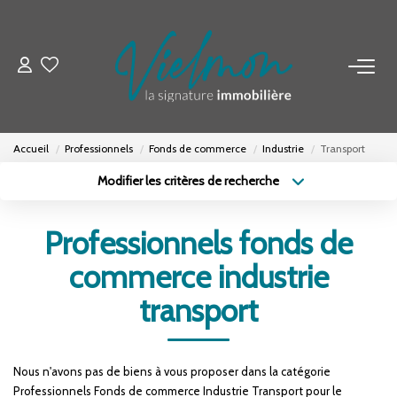
NOS BIENS
Acheter
Accueil
Professionnels
Fonds de commerce
Industrie
Transport
Louer
Modifier les critères de recherche
Biens Vendus
Type de transaction
Localisation
Acheter
Localisation
Professionnels fonds de
Type de bien
ESTIMER
Sélectionnez...
Surface min
commerce industrie
Budget max
Plus de critères
transport
FAIRE GÉRER
Créer une alerte
INVESTISSEURS
Nous n'avons pas de biens à vous proposer dans la catégorie
Professionnels Fonds de commerce Industrie Transport pour le