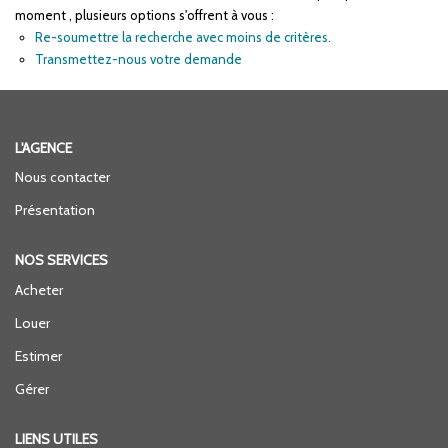
moment , plusieurs options s'offrent à vous :
ENTREPRISES
Re-soumettre la recherche avec moins de critères.
Transmettez-nous votre demande
NOS AGENCES
Nos Collaborateurs
L'AGENCE
Nous contacter
CONTACT
Présentation
ACCÈS GESTION ICS
NOS SERVICES
Acheter
Louer
Estimer
Gérer
LIENS UTILES