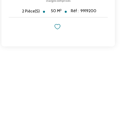
charges comprises
50
M²
Réf :
9919200
2
Pièce(s)