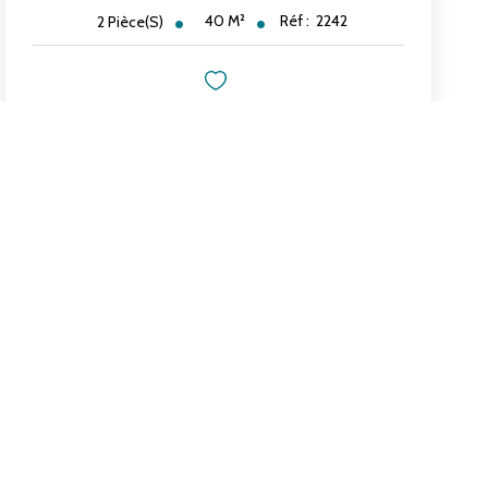
40
M²
Réf :
2242
2
Pièce(s)