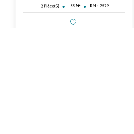
33
M²
Réf :
2529
2
Pièce(s)