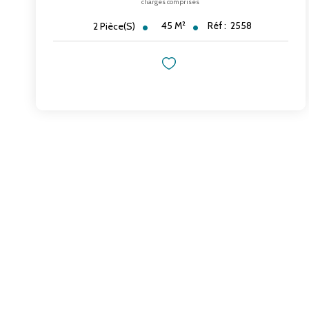
charges comprises
45
M²
Réf :
2558
2
Pièce(s)