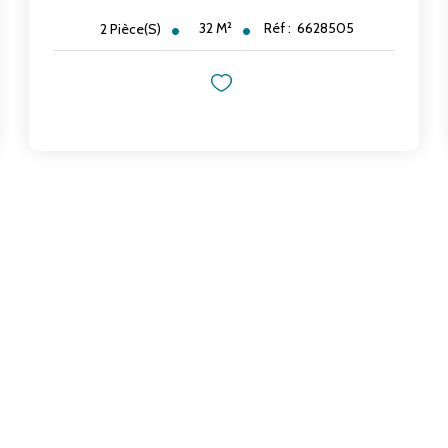
32
M²
Réf :
6628505
2
Pièce(s)