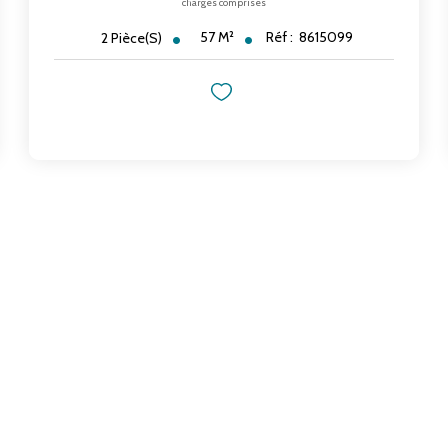
charges comprises
57
M²
Réf :
8615099
2
Pièce(s)