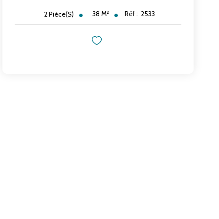
38
M²
Réf :
2533
2
Pièce(s)