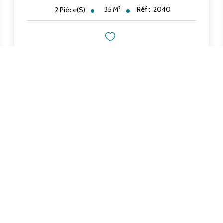
35
M²
Réf :
2040
2
Pièce(s)