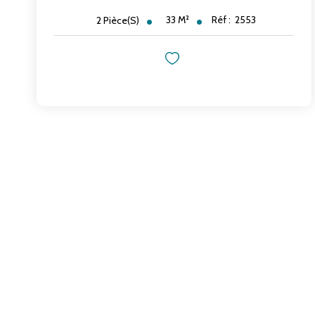
33
M²
Réf :
2553
2
Pièce(s)