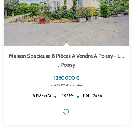
Maison Spacieuse 8 Pièces À Vendre À Poissy - La Maladrerie
,
Poissy
1 260 000 €
dont 5% TTC d'honoraires
187
M²
Réf :
2556
8
Pièce(s)