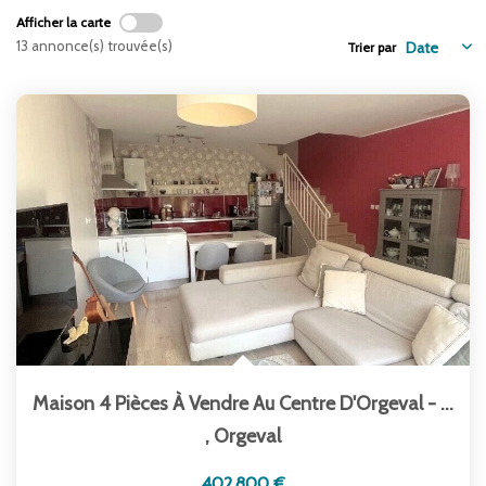
ENTREPRISES
Afficher la carte
13 annonce(s) trouvée(s)
Trier par
NOS AGENCES
Nos Collaborateurs
CONTACT
ACCÈS GESTION ICS
Maison 4 Pièces À Vendre Au Centre D'Orgeval - Réf 2557
,
Orgeval
402 800 €