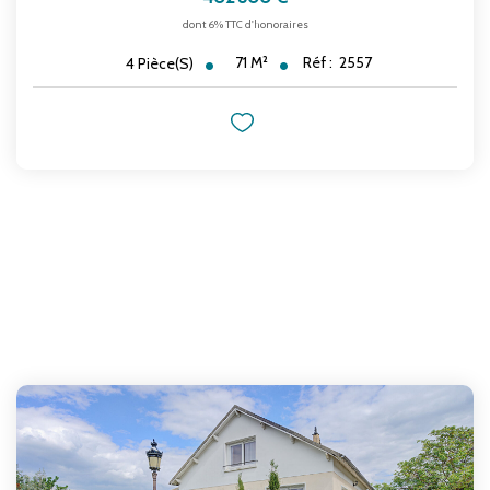
dont 6% TTC d'honoraires
71
M²
Réf :
2557
4
Pièce(s)