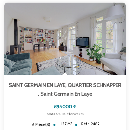
SAINT GERMAIN EN LAYE, QUARTIER SCHNAPPER
,
Saint Germain En Laye
895 000 €
dont 3,47% TTC d'honoraires
137
M²
Réf :
2482
6
Pièce(s)