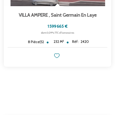
VILLA AMPERE
,
Saint Germain En Laye
1 599 665 €
dont 3,09% TTC d'honoraires
232
M²
Réf :
2420
8
Pièce(s)