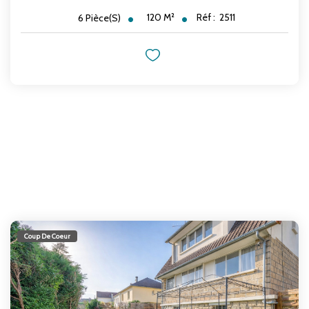
120
M²
Réf :
2511
6
Pièce(s)
Coup De Coeur