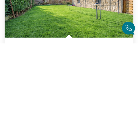
PARC CORBIERE
,
Le Pecq
750 000 €
dont 3,16% TTC d'honoraires
156
M²
Réf :
2445
8
Pièce(s)