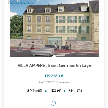
VILLA AMPERE
,
Saint Germain En Laye
1 799 580 €
dont 3,09% TTC d'honoraires
223
M²
Réf :
2115
8
Pièce(s)