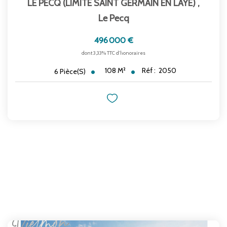
LE PECQ (LIMITE SAINT GERMAIN EN LAYE)
,
Le Pecq
496 000 €
dont 3,33% TTC d'honoraires
108
M²
Réf :
2050
6
Pièce(s)