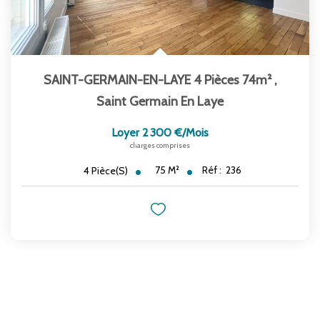
SAINT-GERMAIN-EN-LAYE 4 Pièces 74m²
,
Saint Germain En Laye
Loyer 2 300 €/mois
charges comprises
75
M²
Réf :
236
4
Pièce(s)