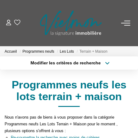
NOS BIENS
Acheter
Accueil
Programmes neufs
Les Lots
Terrain + Maison
Louer
Modifier les critères de recherche
Biens Vendus
Type de transaction
Localisation
Acheter
Localisation
Programmes neufs les lots
Type de bien
ESTIMER
Sélectionnez...
Surface min
terrain + maison
Budget max
Plus de critères
FAIRE GÉRER
Nous n'avons pas de biens à vous proposer dans la catégorie
Créer une alerte
Programmes neufs Les Lots Terrain + Maison pour le moment ,
INVESTISSEURS
plusieurs options s'offrent à vous :
Re-soumettre la recherche avec moins de critères.