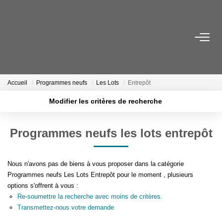
NOS BIENS
Acheter
Accueil
Programmes neufs
Les Lots
Entrepôt
Louer
Modifier les critères de recherche
Biens Vendus
Localisation
Type de transaction
Surface min
Programmes neufs les lots entrepôt
Type de bien
ESTIMER
Plus de critères
Budget max
Nous n'avons pas de biens à vous proposer dans la catégorie
FAIRE GÉRER
Créer une alerte
Programmes neufs Les Lots Entrepôt pour le moment , plusieurs
options s'offrent à vous :
Re-soumettre la recherche avec moins de critères.
INVESTISSEURS
Transmettez-nous votre demande