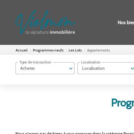
Nos bie
Accueil
Programmes neufs
Les Lots
Appartements
Type de transaction
Localisation
Acheter
Localisation
Prog
Nous n'avons pas de biens à vous proposer dans la catégorie Progr