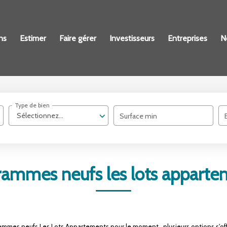
ns
Estimer
Faire gérer
Investisseurs
Entreprises
N
Type de bien
Sélectionnez...
Surface min
rammes neufs les lots apparte
ammes neufs Les Lots Appartements pour le moment , plusieurs options s'off