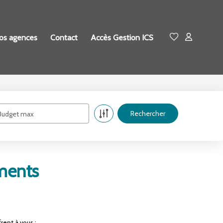
os agences
Contact
Accès Gestion ICS
Budget max
ments
rent à vous :