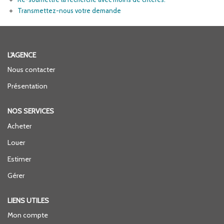
ENTREPRISES
Transmettez-nous votre demande
NOS AGENCES
L'AGENCE
Nos Collaborateurs
Nous contacter
Présentation
CONTACT
NOS SERVICES
Acheter
ACCÈS GESTION ICS
Louer
Estimer
Gérer
LIENS UTILES
Mon compte