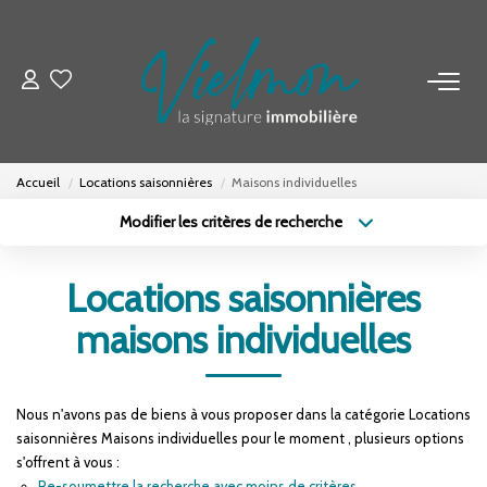
NOS BIENS
Acheter
Accueil
Locations saisonnières
Maisons individuelles
Louer
Modifier les critères de recherche
Biens Vendus
Type de transaction
Localisation
Acheter
Localisation
Locations saisonnières
Type de bien
ESTIMER
Sélectionnez...
Surface min
maisons individuelles
Budget max
Plus de critères
FAIRE GÉRER
Nous n'avons pas de biens à vous proposer dans la catégorie Locations
Créer une alerte
saisonnières Maisons individuelles pour le moment , plusieurs options
INVESTISSEURS
s'offrent à vous :
Re-soumettre la recherche avec moins de critères.