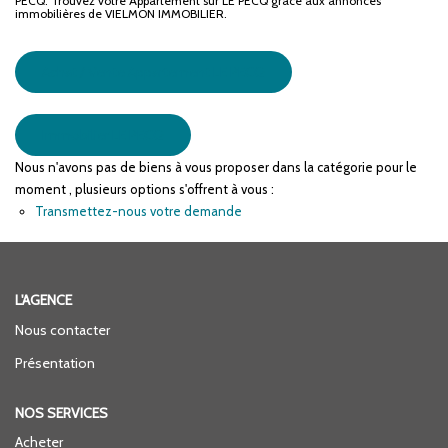
PECQ. Trouvez votre Appartement sur LE PECQ grâce aux annonces
immobilières de VIELMON IMMOBILIER.
ENTREPRISES
Achat / Vente Appartement LE PECQ
NOS AGENCES
Nos Collaborateurs
Immobilier LE PECQ
Nous n'avons pas de biens à vous proposer dans la catégorie pour le
moment , plusieurs options s'offrent à vous :
CONTACT
Transmettez-nous votre demande
ACCÈS GESTION ICS
L'AGENCE
Nous contacter
Présentation
NOS SERVICES
Acheter