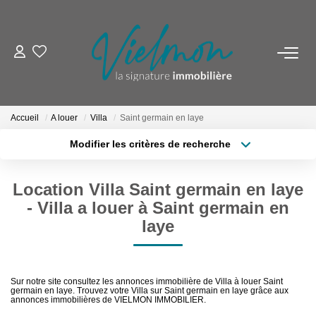
NOS BIENS
Acheter
Accueil
A louer
Villa
Saint germain en laye
Louer
Modifier les critères de recherche
Biens Vendus
Localisation
Type de transaction
Surface min
Location Villa Saint germain en laye
Type de bien
ESTIMER
- Villa a louer à Saint germain en
Plus de critères
Budget max
laye
FAIRE GÉRER
Créer une alerte
INVESTISSEURS
Sur notre site consultez les annonces immobilière de Villa à louer Saint
germain en laye. Trouvez votre Villa sur Saint germain en laye grâce aux
annonces immobilières de VIELMON IMMOBILIER.