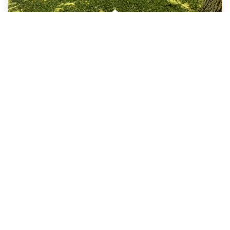
SAINT GERMAIN EN LAYE, Quartier TOURVILLE - Place LOUIS XIV
,
Saint Germain En Laye
494 000 €
dont 4% TTC d'honoraires
66
M²
Réf :
2535
3
Pièce(s)