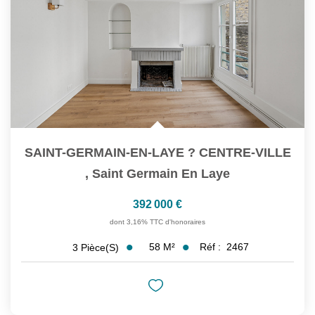
SAINT-GERMAIN-EN-LAYE ? CENTRE-VILLE
,
Saint Germain En Laye
392 000 €
dont 3,16% TTC d'honoraires
58
M²
Réf :
2467
3
Pièce(s)