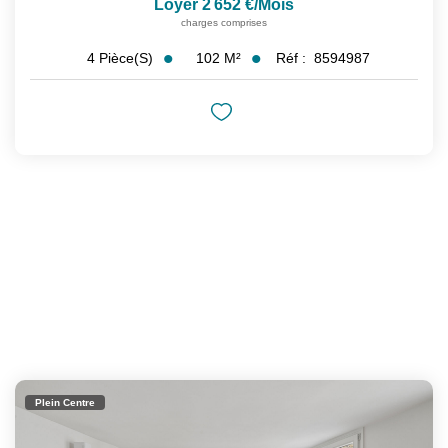
Loyer 2 652 €/mois
charges comprises
102
M²
Réf :
8594987
4
Pièce(s)
Plein Centre