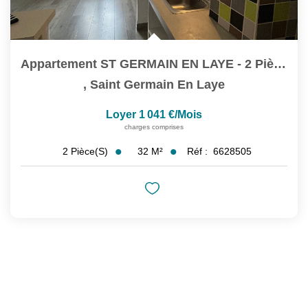
Appartement ST GERMAIN EN LAYE - 2 Pièce(s) - 31.67m2
,
Saint Germain En Laye
Loyer 1 041 €/mois
charges comprises
32
M²
Réf :
6628505
2
Pièce(s)