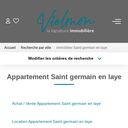
NOS BIENS
Acheter
Accueil
Recherche par ville
immobilier Saint germain en laye
Louer
Modifier les critères de recherche
Biens Vendus
Localisation
Type de transaction
Surface min
Appartement Saint germain en laye
Type de bien
ESTIMER
Plus de critères
Budget max
FAIRE GÉRER
Créer une alerte
Achat / Vente Appartement Saint germain en laye
INVESTISSEURS
Location Appartement Saint germain en laye