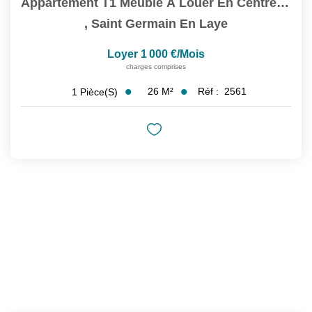
Appartement T1 Meublé À Louer En Centre-Ville De...
,
Saint Germain En Laye
Loyer 1 000 €/mois
charges comprises
26
M²
Réf :
2561
1
Pièce(s)