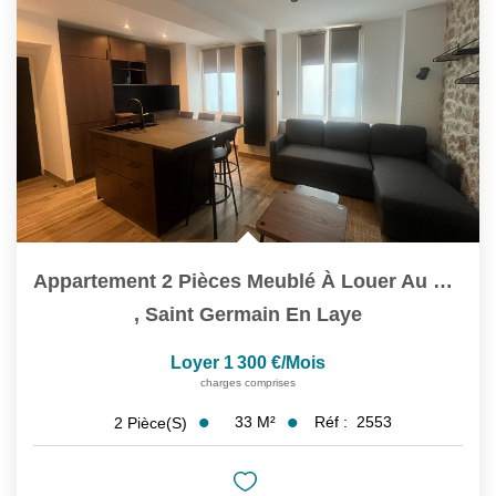
Appartement 2 Pièces Meublé À Louer Au Centre-Ville De...
,
Saint Germain En Laye
Loyer 1 300 €/mois
charges comprises
33
M²
Réf :
2553
2
Pièce(s)