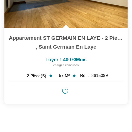
Appartement ST GERMAIN EN LAYE - 2 Pièce(s) - 56.59 M2
,
Saint Germain En Laye
Loyer 1 400 €/mois
charges comprises
57
M²
Réf :
8615099
2
Pièce(s)