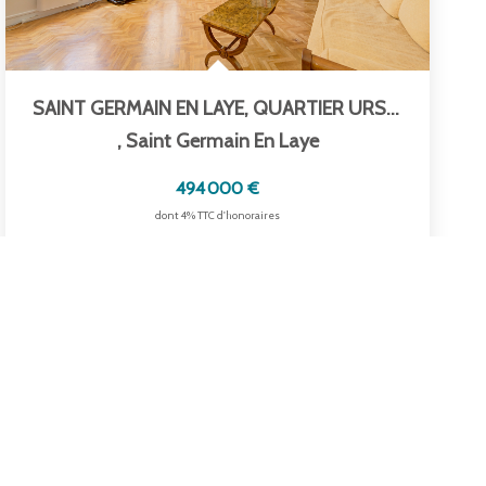
SAINT GERMAIN EN LAYE, QUARTIER URSULINES
,
Saint Germain En Laye
494 000 €
dont 4% TTC d'honoraires
65
M²
Réf :
2526
3
Pièce(s)