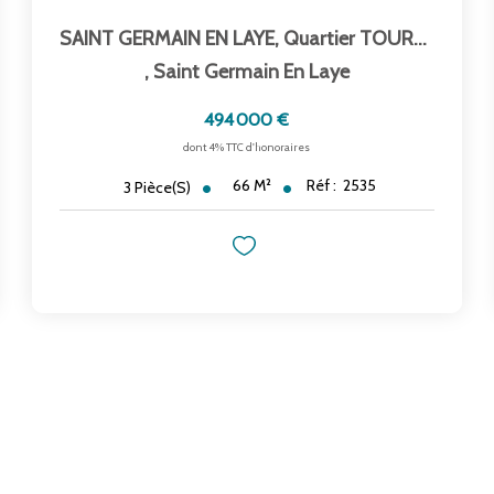
SAINT GERMAIN EN LAYE, Quartier TOURVILLE - Place LOUIS XIV
,
Saint Germain En Laye
494 000 €
dont 4% TTC d'honoraires
66
M²
Réf :
2535
3
Pièce(s)