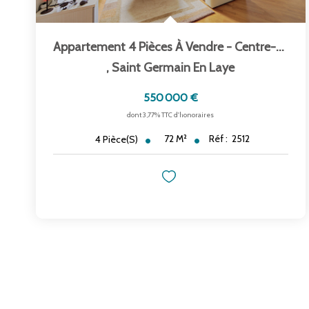
Appartement 4 Pièces À Vendre - Centre-Ville De...
,
Saint Germain En Laye
550 000 €
dont 3,77% TTC d'honoraires
72
M²
Réf :
2512
4
Pièce(s)