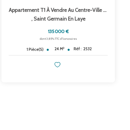
Appartement T1 À Vendre Au Centre-Ville De...
,
Saint Germain En Laye
135 000 €
dont 3,85% TTC d'honoraires
24
M²
Réf :
2532
1
Pièce(s)