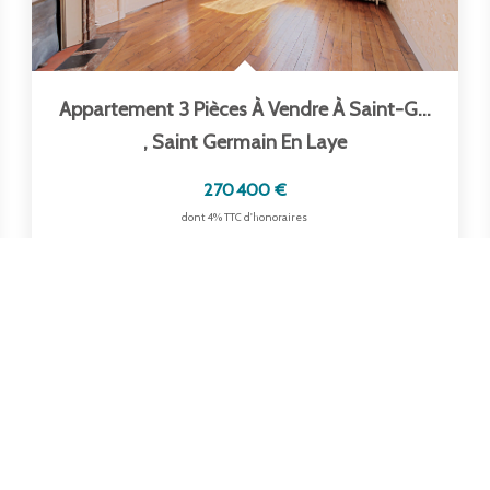
Appartement 3 Pièces À Vendre À Saint-Germain-En-Laye -...
,
Saint Germain En Laye
270 400 €
dont 4% TTC d'honoraires
48
M²
Réf :
2491
3
Pièce(s)