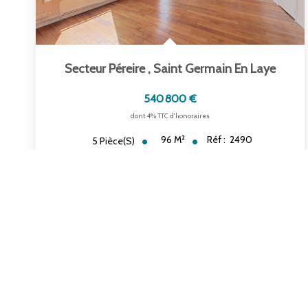
Secteur Péreire
,
Saint Germain En Laye
540 800 €
dont 4% TTC d'honoraires
96
M²
Réf :
2490
5
Pièce(s)