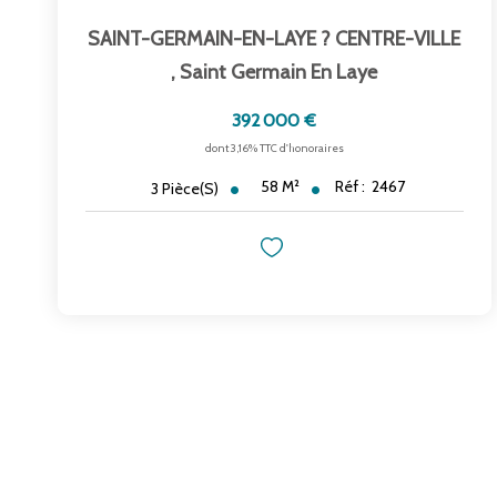
SAINT-GERMAIN-EN-LAYE ? CENTRE-VILLE
,
Saint Germain En Laye
392 000 €
dont 3,16% TTC d'honoraires
58
M²
Réf :
2467
3
Pièce(s)