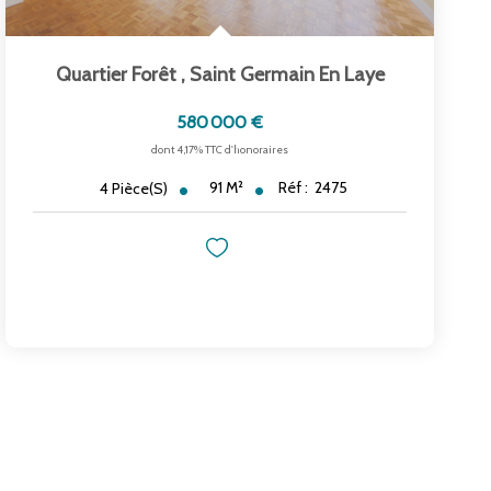
Quartier Forêt
,
Saint Germain En Laye
580 000 €
dont 4,17% TTC d'honoraires
91
M²
Réf :
2475
4
Pièce(s)