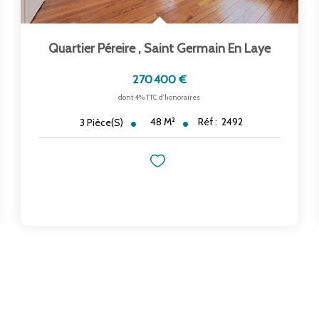
Quartier Péreire
,
Saint Germain En Laye
270 400 €
dont 4% TTC d'honoraires
48
M²
Réf :
2492
3
Pièce(s)