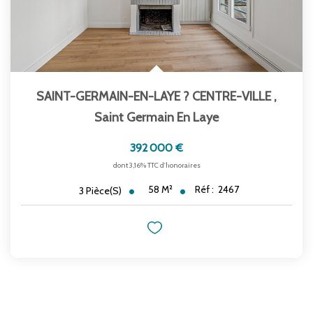
SAINT-GERMAIN-EN-LAYE ? CENTRE-VILLE
,
Saint Germain En Laye
392 000 €
dont 3,16% TTC d'honoraires
58
M²
Réf :
2467
3
Pièce(s)