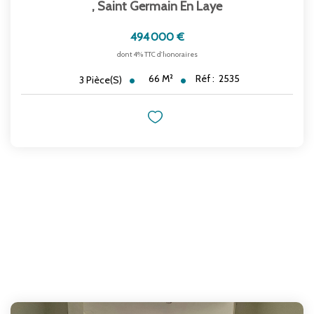
,
Saint Germain En Laye
494 000 €
dont 4% TTC d'honoraires
66
M²
Réf :
2535
3
Pièce(s)