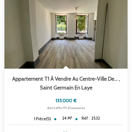
Appartement T1 À Vendre Au Centre-Ville De...
,
Saint Germain En Laye
135 000 €
dont 3,85% TTC d'honoraires
24
M²
Réf :
2532
1
Pièce(s)