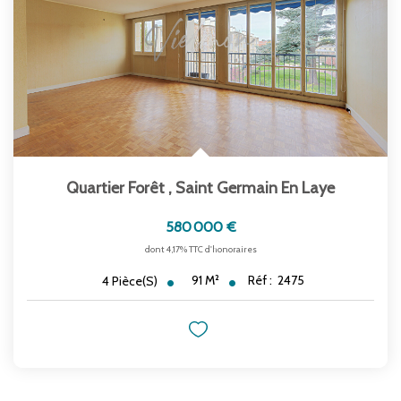
Quartier Forêt
,
Saint Germain En Laye
580 000 €
dont 4,17% TTC d'honoraires
91
M²
Réf :
2475
4
Pièce(s)