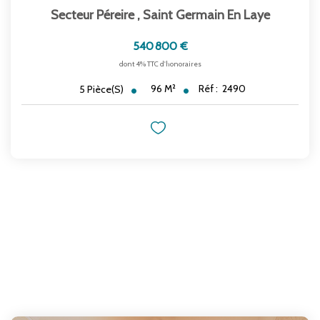
Secteur Péreire
,
Saint Germain En Laye
540 800 €
dont 4% TTC d'honoraires
96
M²
Réf :
2490
5
Pièce(s)