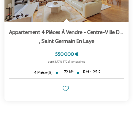
Appartement 4 Pièces À Vendre - Centre-Ville De...
,
Saint Germain En Laye
550 000 €
dont 3,77% TTC d'honoraires
72
M²
Réf :
2512
4
Pièce(s)