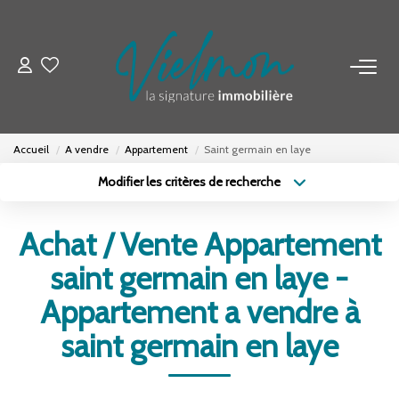
NOS BIENS
Acheter
Accueil
A vendre
Appartement
Saint germain en laye
Louer
Modifier les critères de recherche
Biens Vendus
Type de transaction
Localisation
Acheter
Localisation
Achat / Vente Appartement
Type de bien
ESTIMER
Sélectionnez...
Surface min
saint germain en laye -
Budget max
Plus de critères
Appartement a vendre à
FAIRE GÉRER
saint germain en laye
Créer une alerte
INVESTISSEURS