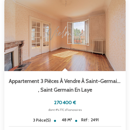
Appartement 3 Pièces À Vendre À Saint-Germain-En-Laye -...
,
Saint Germain En Laye
270 400 €
dont 4% TTC d'honoraires
48
M²
Réf :
2491
3
Pièce(s)