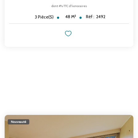
dont 4% TTC d'honoraires
48
M²
Réf :
2492
3
Pièce(s)
Nouveauté